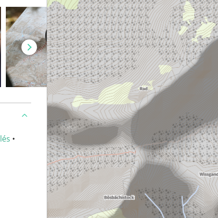
lés
•