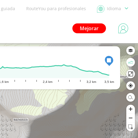
a guiada
RouteYou para profesionales
Idioma
Mejorar
1,6 km
2,4 km
3,2 km
3,5 km