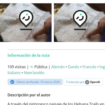
Información de la ruta
109 visitas |
Pública |
Alemán
•
Danés
•
Francés
•
Ing
Italiano
•
Neerlandés
Último verificado: 19 marzo 2026
Traducido por
OpenAI
Descripción por el autor
A través del pintoresco paisaje de los Helsana Trails en