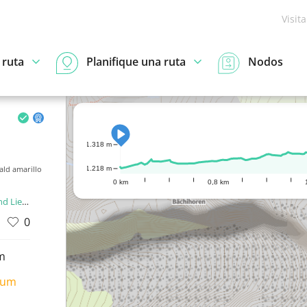
Visit
 ruta
Planifique una ruta
Nodos
1.318 m
ald amarillo
1.218 m
0 km
0,8 km
enstein
0
m
ium