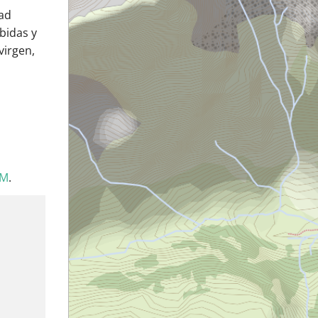
tad
bidas y
virgen,
SM
.