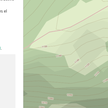
s el
M
.