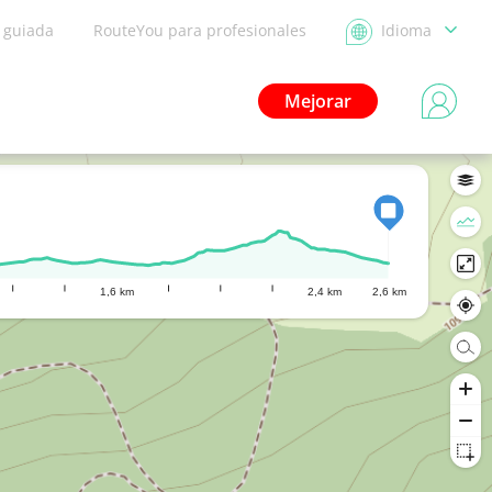
a guiada
RouteYou para profesionales
Idioma
Mejorar
1,6 km
2,4 km
2,6 km