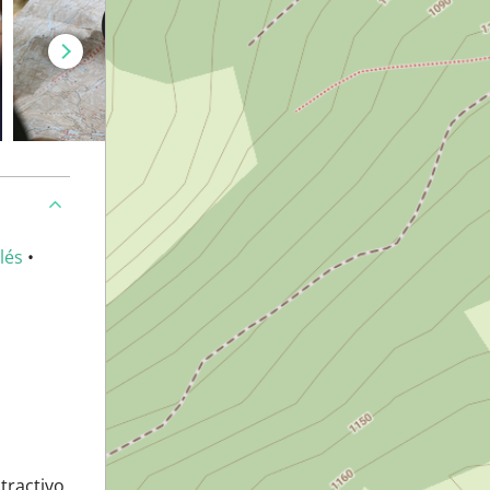
lés
•
atractivo