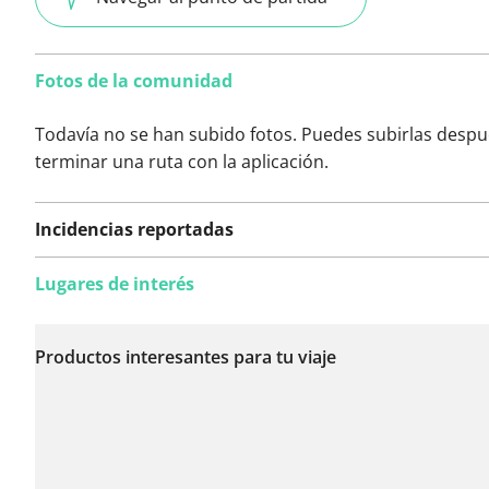
Fotos de la comunidad
Todavía no se han subido fotos. Puedes subirlas despu
terminar una ruta con la aplicación.
Incidencias reportadas
Lugares de interés
Todavía no se han
reportado incidencias
Productos interesantes para tu viaje
en esta ruta.
¿Has notado algo en esta ruta?
Añadir un problema