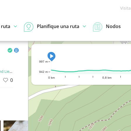
Visit
 ruta
Planifique una ruta
Nodos
997 m
enstein
942 m
0 km
0,8 km
0