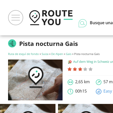
Busque una
Pista nocturna Gais
Ruta de esquí de fondo
»
Suiza
»
De Alpen
»
Gais
» Pista nocturna Gais
Auf dem Weg in Schweiz und Liecht
2,65 km
57 m
00h15
Easy