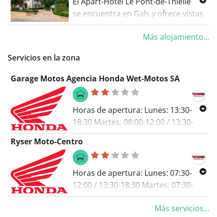
El Apart-Hôtel Le Pont-de-Thielle
habitaciones y parque infantil.
se encuentra en Gals y ofrece vistas
a la montaña y zona de playa
Más alojamiento...
privada. Hay aparcamiento privado
y WiFi gratuita en todas las
Servicios en la zona
instalaciones. La cocina está
equipada con nevera, fogones,
Garage Motos Agencia Honda Wet-Motos SA
tostadora y cafetera.
Horas de apertura: Lunes: 13:30-
18:30 Martes: 08:00-12:00 / 13:30-
18:30 Miércoles: 08:00-12:00 / 13:30-
Ryser Moto-Centro
18:30 Jueves: 08:00-12:00 / 13:30-
18:30 Viernes: 08:00-12:00 / 13:30-
18:30 Sábado: 08:00-12:00 Contacto:
Horas de apertura: Lunes: 07:30-
Nombre: Robi Schläfli / Urs Meier
12:00 / 13:30-18:30 Martes: 07:30-
Tel: 032 751 36 14 Fax: 032 751 21 15
12:00 / 13:30-18:30 Miércoles: 07:30-
Sitio web: www.wet-motos.com
Más servicios...
12:00 / 13:30-18:30 Jueves: 07:30-