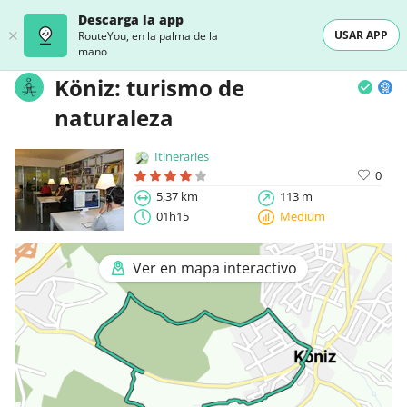
Descarga la app
USAR APP
RouteYou, en la palma de la
mano
Köniz: turismo de
naturaleza
Itineraries
0
5,37 km
113 m
01h15
Medium
Ver en mapa interactivo