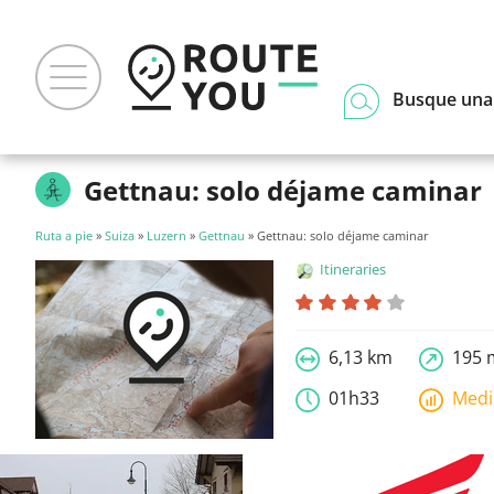
Busque una
Gettnau: solo déjame caminar
Ruta a pie
»
Suiza
»
Luzern
»
Gettnau
» Gettnau: solo déjame caminar
Itineraries
6,13 km
195 
01h33
Med