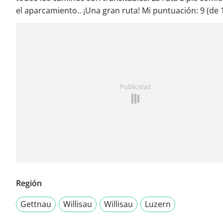
el aparcamiento.. ¡Una gran ruta! Mi puntuación: 9 (de 1
Publicidad
Región
Gettnau
Willisau
Willisau
Luzern