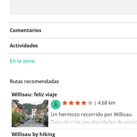
Comentarios
Actividades
En la zona
Rutas recomendadas
Willisau: feliz viaje
|
4,68 km
Un hermoso recorrido por Willisau.
Descubre las peculiaridades de esta 
del castillo (Castillo del Alguacil) a lo 
Willisau by hiking