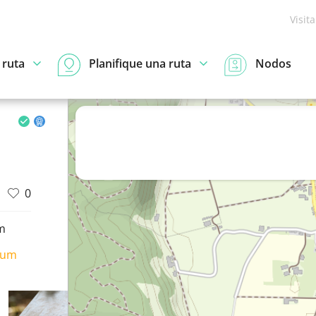
Visit
 ruta
Planifique una ruta
Nodos
0
m
ium