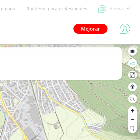
a guiada
RouteYou para profesionales
Idioma
Mejorar