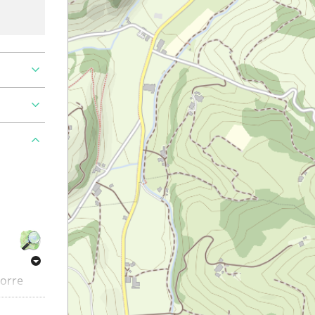
torre
largo de