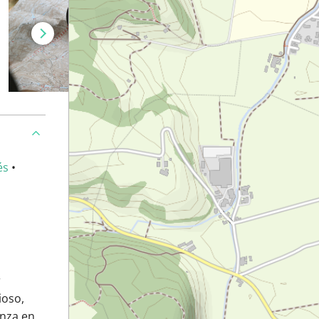
és
•
r
ioso,
enza en