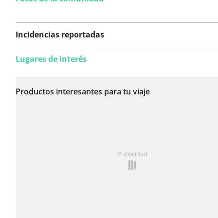
Incidencias reportadas
Lugares de interés
Todavía no se han
reportado incidencias
Productos interesantes para tu viaje
en esta ruta.
¿Has notado algo en esta ruta?
Añadir un problema
Publicidad