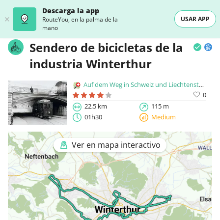
Descarga la app
USAR APP
RouteYou, en la palma de la
mano
Sendero de bicicletas de la
industria Winterthur
Auf dem Weg in Schweiz und Liechtenstein
0
22,5 km
115 m
01h30
Medium
Ver en mapa interactivo