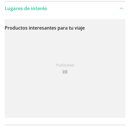
Lugares de interés
Productos interesantes para tu viaje
Ver en el mapa
¿Has notado algo en esta ruta?
Añadir un problema
Publicidad