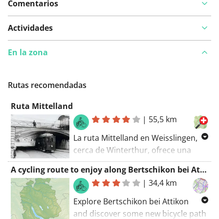
Comentarios
Actividades
En la zona
Rutas recomendadas
Ruta Mittelland
|
55,5 km
La ruta Mittelland en Weisslingen,
cerca de Winterthur, ofrece una
experiencia desafiante en 55,5
A cycling route to enjoy along Bertschikon bei Attikon
kilómetros. Con 454 metros de
|
34,4 km
elevación, el trazado rural, bien
desarrollado, atraviesa un paisaje
Explore Bertschikon bei Attikon
pintoresco. Los puntos destacados
and discover some new bicycle path