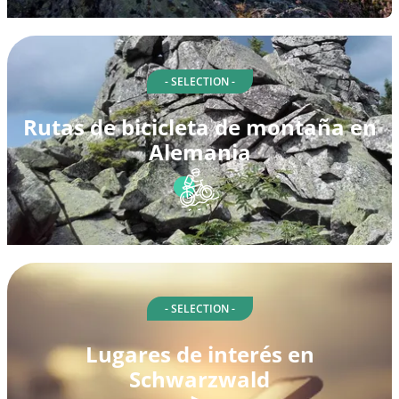
- SELECTION -
Rutas de bicicleta de montaña en
Alemania
- SELECTION -
Lugares de interés en
Schwarzwald