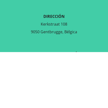
DIRECCIÓN
Kerkstraat 108
9050 Gentbrugge, Bélgica
DESCARGAR LA APLICACIÓN
GRATUITA