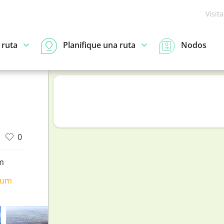
Visit
 ruta
Planifique una ruta
Nodos
0
m
ium