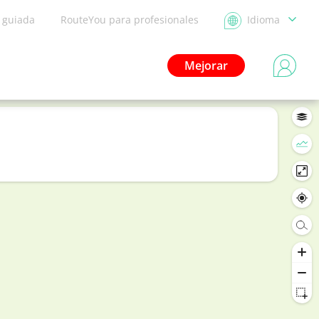
a guiada
RouteYou para profesionales
Idioma
Mejorar