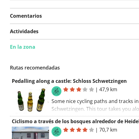
Comentarios
Actividades
En la zona
Rutas recomendadas
Pedalling along a castle: Schloss Schwetzingen
|
47,9 km
Some nice cycling paths and tracks in
Schwetzingen. This tour takes you al
some nice places, including Speyerba
Ciclismo a través de los bosques alrededor de Heide
Relax and enjoy. Train station Schwe
|
70,7 km
station is located along this route. Th