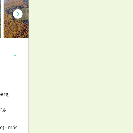
berg,
rg,
e) - más