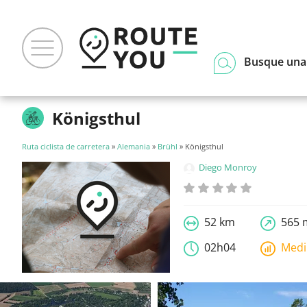
Busque una
Königsthul
Ruta ciclista de carretera
»
Alemania
»
Brühl
» Königsthul
Diego Monroy
52 km
565 
02h04
Med