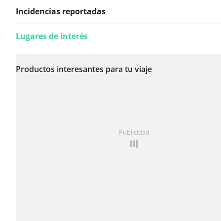
Incidencias reportadas
Lugares de interés
Todavía no se han
reportado incidencias
Productos interesantes para tu viaje
en esta ruta.
¿Has notado algo en esta ruta?
Añadir un problema
Publicidad