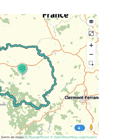
Datos de mapa
© Thunderforest
© OpenStreetMap contributors