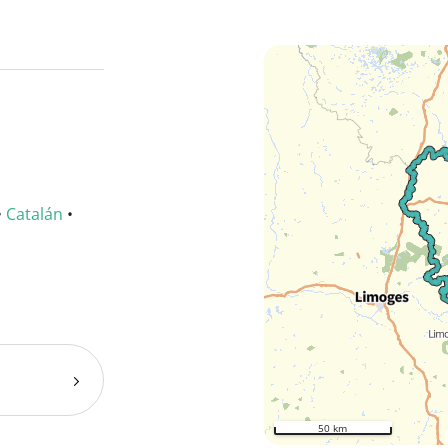
•
Catalán
•
50 km