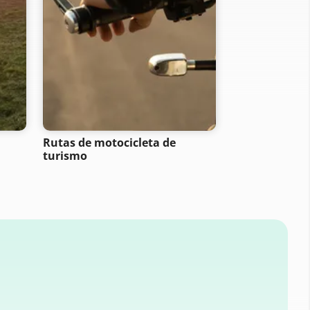
Rutas de motocicleta de
Rutas ciclista
turismo