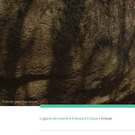
Fuente:
Jean Faucheux
Lugares de interés
»
Francia
»
Creuse
» Creuse