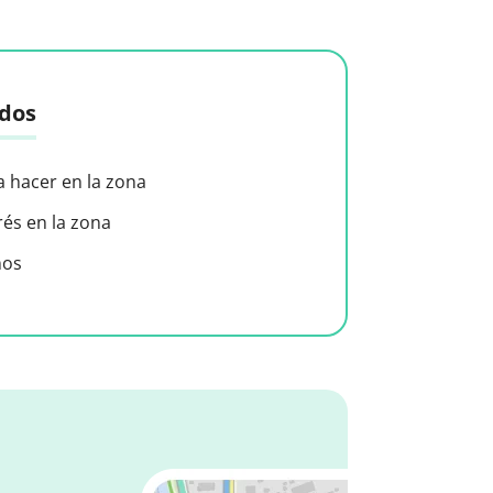
idos
a hacer en la zona
rés en la zona
nos