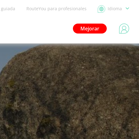
a guiada
RouteYou para profesionales
Idioma
Mejorar