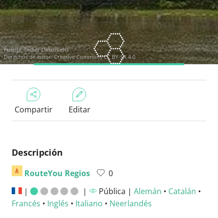
Fuente:
Didier Descouens
Derechos de autor:
Creative Commons CC BY-SA 4.0
Compartir
Editar
Descripción
RouteYou Regios
0
|
|
Pública |
Alemán
•
Catalán
•
Francés
•
Inglés
•
Italiano
•
Neerlandés