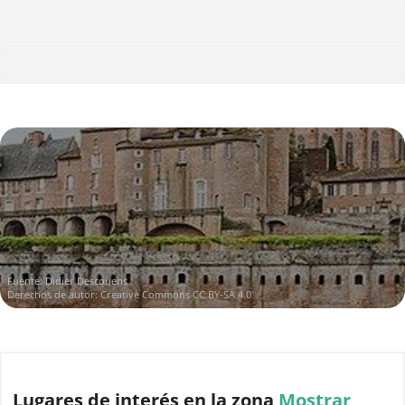
Fuente:
Didier Descouens
Derechos de autor:
Creative Commons CC BY-SA 4.0
Lugares de interés
en la zona
Mostrar