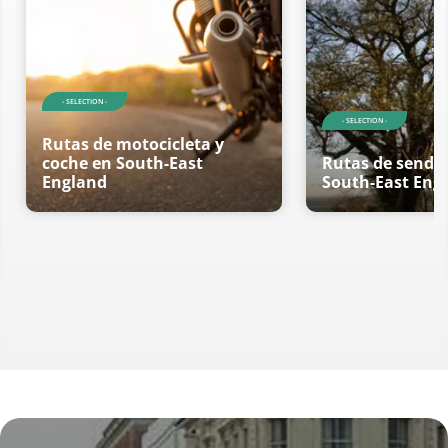
- SELECTION -
- SELECTION -
Rutas de motocicleta y
coche en South-East
Rutas de sende
England
South-East Eng