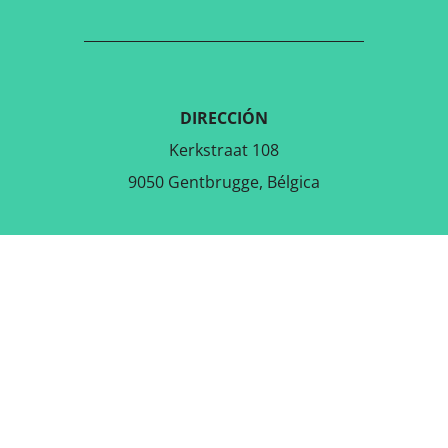
DIRECCIÓN
Kerkstraat 108
9050 Gentbrugge, Bélgica
DESCARGAR LA APLICACIÓN
GRATUITA