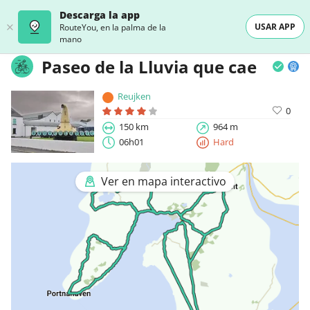
Descarga la app
USAR APP
RouteYou, en la palma de la
mano
Paseo de la Lluvia que cae
Reujken
0
150 km
964 m
06h01
Hard
Ver en mapa interactivo