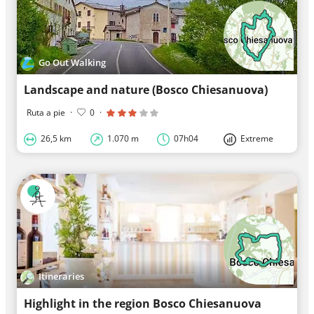
Go Out Walking
Landscape and nature (Bosco Chiesanuova)
Ruta a pie
·
0
·
26,5 km
1.070 m
07h04
Extreme
Itineraries
Highlight in the region Bosco Chiesanuova