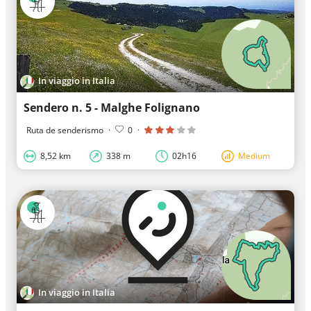
In viaggio in Italia
Sendero n. 5 - Malghe Folignano
Ruta de senderismo
·
0
·
8,52 km
338 m
02h16
Medium
In viaggio in Italia