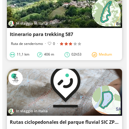
In viaggio in Italia
Itinerario para trekking 587
Ruta de senderismo
·
0
·
11,1 km
406 m
02h53
Medium
In viaggio in Italia
Rutas ciclopedonales del parque fluvial SIC ZPS de los lagos de Sant'Anna