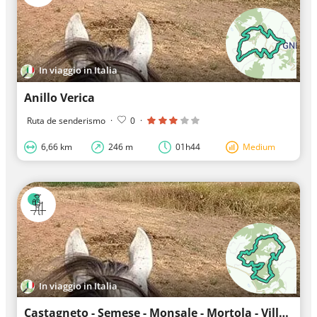
In viaggio in Italia
Anillo Verica
Ruta de senderismo
·
0
·
6,66 km
246 m
01h44
Medium
In viaggio in Italia
Castagneto - Semese - Monsale - Mortola - Villa Bibone - Castagneto