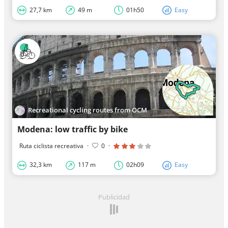
27,7 km
49 m
01h50
Easy
Recreational cycling routes from OCM
Modena: low traffic by bike
Ruta ciclista recreativa
·
0
·
32,3 km
117 m
02h09
Easy
Publicidad