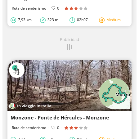
Ruta de senderismo
·
0
·
7,93 km
323 m
02h07
Medium
Publicidad
In viaggio in Italia
Monzone - Ponte de Hércules - Monzone
Ruta de senderismo
·
0
·