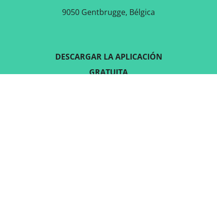
9050 Gentbrugge, Bélgica
DESCARGAR LA APLICACIÓN
GRATUITA
SÍGUENOS