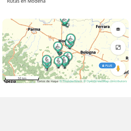
Rutas en Modena
PLUS
50 km
Datos de mapa
© Thunderforest
© OpenStreetMap contributors