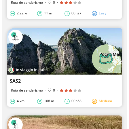
Ruta de senderismo
·
0
·
2,22 km
11 m
00h27
Easy
In viaggio in Italia
SAS2
Ruta de senderismo
·
0
·
4 km
108 m
00h58
Medium