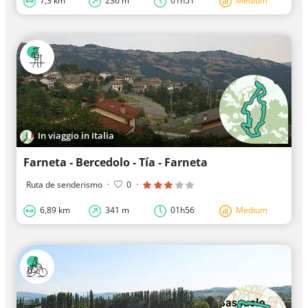
7,3 km
236 m
01h51
Medium
In viaggio in Italia
Farneta - Bercedolo - Tía - Farneta
Ruta de senderismo
·
0
·
6,89 km
341 m
01h56
Medium