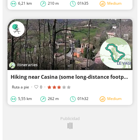
6,21 km
210 m
01h35
Medium
Itineraries
Hiking near Casina (some long-distance footpaths along the way)
Ruta a pie
·
0
·
5,55 km
262 m
01h32
Medium
Publicidad