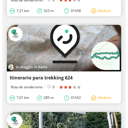
Ruta de senderismo
·
0
·
7,21 km
323 m
01h58
Medium
In viaggio in Italia
Itinerario para trekking 624
Ruta de senderismo
·
0
·
7,01 km
285 m
01h52
Medium