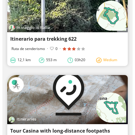
In viaggio in Italia
Itinerario para trekking 622
Ruta de senderismo
·
0
·
12,1 km
553 m
03h20
Medium
Itineraries
Tour Casina with long-distance footpaths