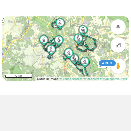
PLUS
5 km
Datos de mapa
© Thunderforest
© OpenStreetMap contributors