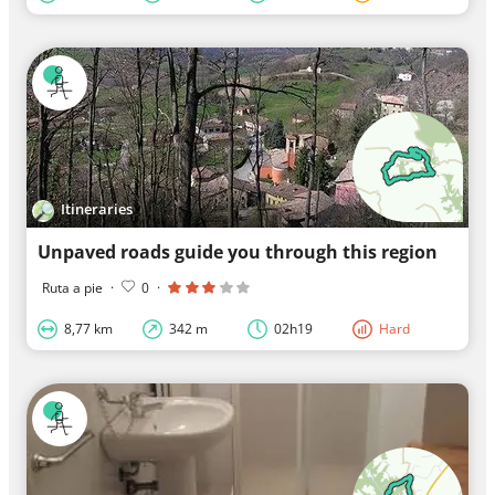
Itineraries
Unpaved roads guide you through this region
Ruta a pie
·
0
·
8,77 km
342 m
02h19
Hard