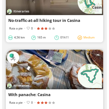
Itineraries
No-traffic-at-all hiking tour in Casina
Ruta a pie
·
0
·
4,56 km
165 m
01h11
Medium
Itineraries
With panache: Casina
Ruta a pie
·
0
·