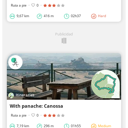
Ruta a pie
·
0
·
9,67 km
416 m
02h37
Hard
Publicidad
Itineraries
With panache: Canossa
Ruta a pie
·
0
·
7,19 km
296 m
01h55
Medium