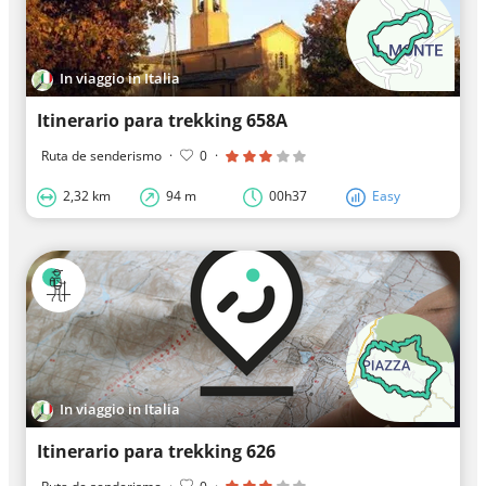
In viaggio in Italia
Itinerario para trekking 658A
Ruta de senderismo
·
0
·
2,32 km
94 m
00h37
Easy
In viaggio in Italia
Itinerario para trekking 626