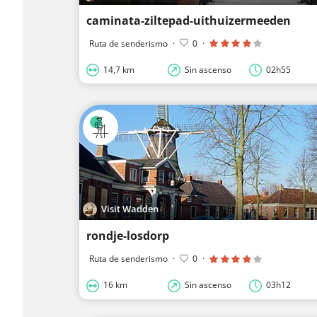
caminata-ziltepad-uithuizermeeden
Ruta de senderismo
·
0
·
14,7 km
Sin ascenso
02h55
Visit Wadden
rondje-losdorp
Ruta de senderismo
·
0
·
16 km
Sin ascenso
03h12