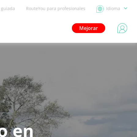
a guiada
RouteYou para profesionales
Idioma
Mejorar
o en