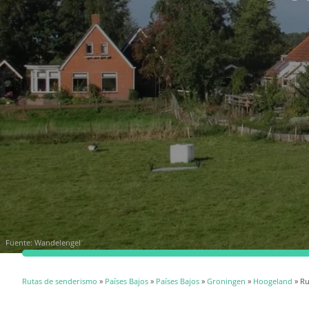
Fuente:
Wandelengel
Rutas de senderismo
»
Países Bajos
»
Países Bajos
»
Groningen
»
Hoogeland
» Ru