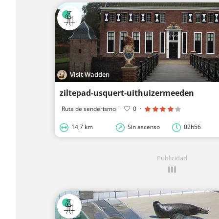
Visit Wadden
ziltepad-usquert-uithuizermeeden
Ruta de senderismo
·
0
·
14,7 km
Sin ascenso
02h56
Publicidad