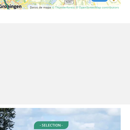
Datos de mapa
© Thunderforest
© OpenStreetMap contributors
- SELECTION -