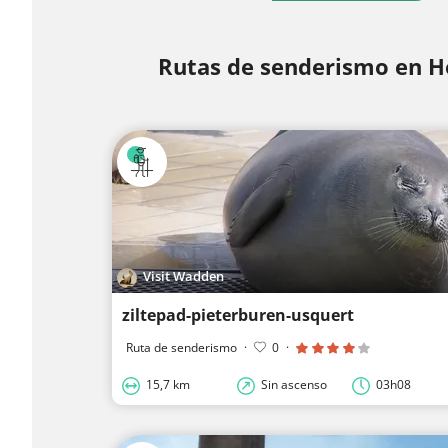
Rutas de senderismo en 
Visit Wadden
ziltepad-pieterburen-usquert
Ruta de senderismo
·
0
·
15,7 km
Sin ascenso
03h08