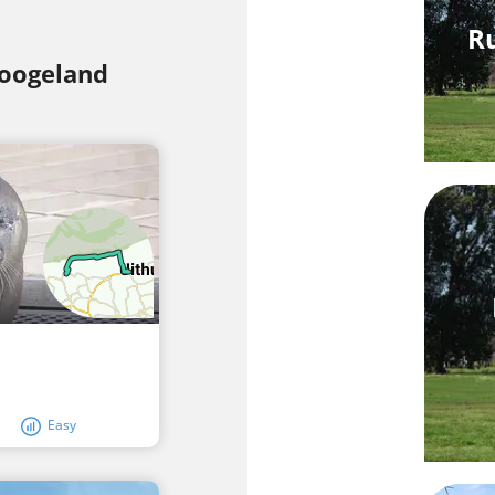
R
Hoogeland
Easy