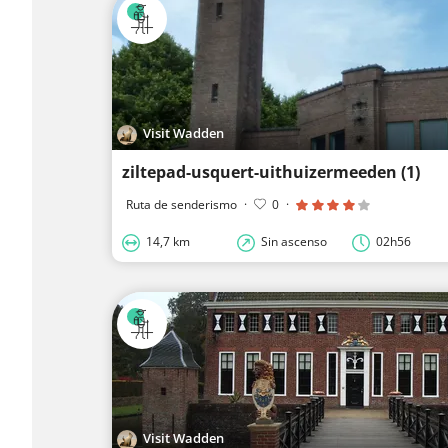
Visit Wadden
ziltepad-usquert-uithuizermeeden (1)
Ruta de senderismo
·
0
·
14,7 km
Sin ascenso
02h56
Visit Wadden