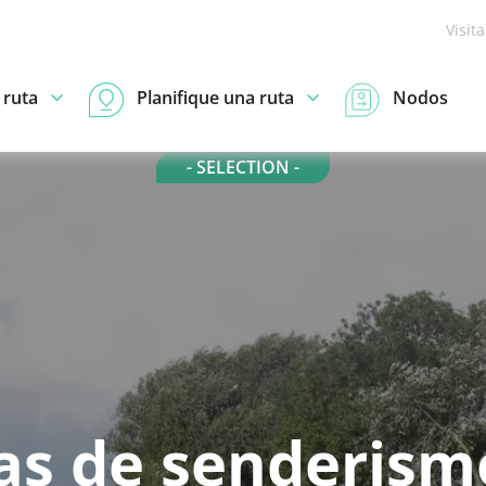
Visit
 ruta
Planifique una ruta
Nodos
- SELECTION -
as de senderism