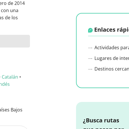
nero de 2014
, con una
as de los
Enlaces ráp
Actividades par
Lugares de inte
Destinos cerca
•
Catalán
•
ndés
íses Bajos
¿Busca rutas