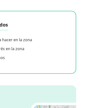
idos
a hacer en la zona
rés en la zona
nos