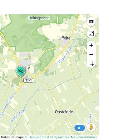
Datos de mapa
© Thunderforest
© OpenStreetMap contributors