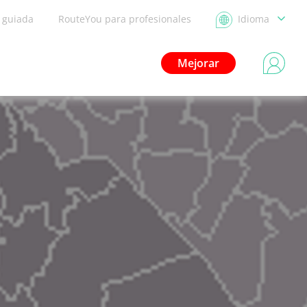
a guiada
RouteYou para profesionales
Idioma
Mejorar