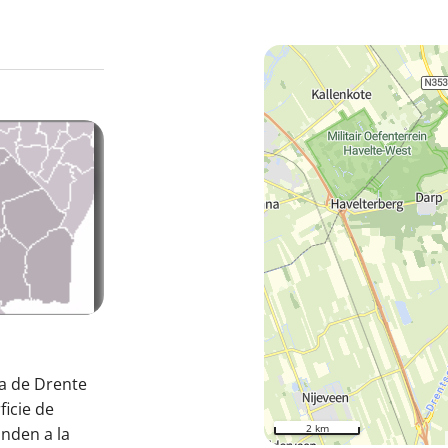
ia de Drente
ficie de
2 km
onden a la