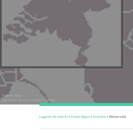
Fuente:
Mtcv
Derechos de autor: Public domain
Lugares de interés
»
Países Bajos
»
Drenthe
» Westerveld