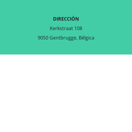
DIRECCIÓN
Kerkstraat 108
9050 Gentbrugge, Bélgica
DESCARGAR LA APLICACIÓN
GRATUITA