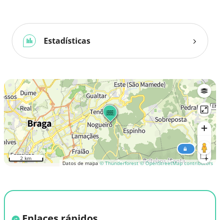
Estadísticas
2 km
Datos de mapa
© Thunderforest
© OpenStreetMap contributors
Enlaces rápidos