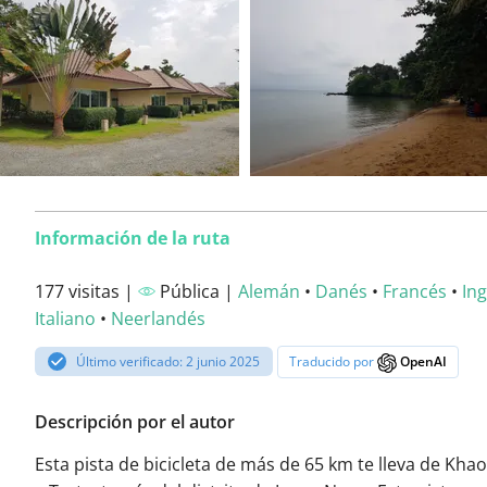
Información de la ruta
177 visitas |
Pública |
Alemán
•
Danés
•
Francés
•
Ing
Italiano
•
Neerlandés
Último verificado: 2 junio 2025
Traducido por
OpenAI
Descripción por el autor
Esta pista de bicicleta de más de 65 km te lleva de Kha