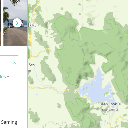
lés
•
o Saming