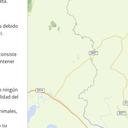
eta.
es debido
i.
consiste
antener
e ningún
lidad del
animales,
o su