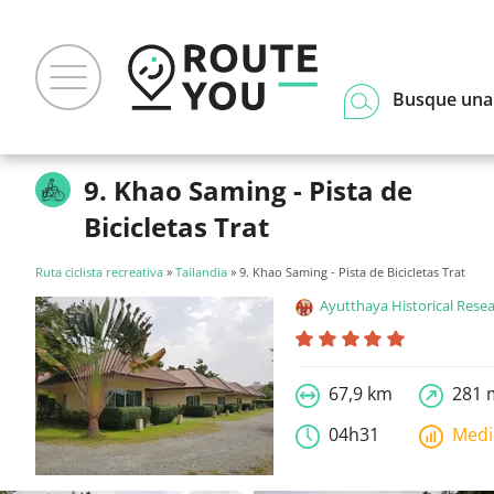
Busque una
9. Khao Saming - Pista de
Bicicletas Trat
Ruta ciclista recreativa
»
Tailandia
» 9. Khao Saming - Pista de Bicicletas Trat
Ayutthaya Historical Rese
67,9 km
281 
04h31
Med