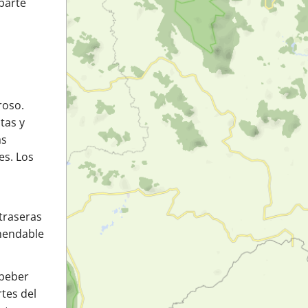
 parte
roso.
tas y
as
es. Los
 traseras
omendable
 beber
tes del