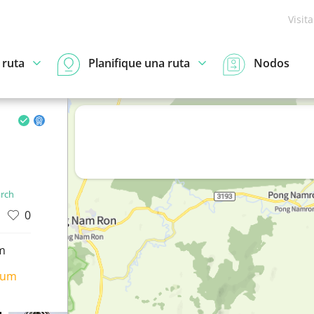
Visit
 ruta
Planifique una ruta
Nodos
arch
0
m
ium