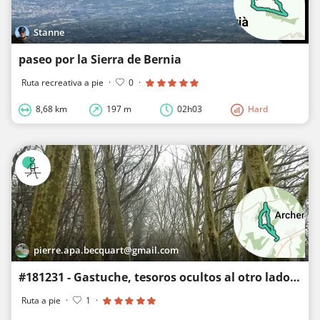
Stanne
paseo por la Sierra de Bernia
Ruta recreativa a pie
·
0
·
8,68 km
197 m
02h03
Hard
pierre.apa.becquart@gmail.com
#181231 - Gastuche, tesoros ocultos al otro lado del telón****
Ruta a pie
·
1
·