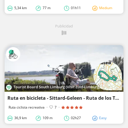
5,34 km
77 m
01h11
Medium
Publicidad
Tourist Board South Limburg (Visit Zuid-Limburg)
Ruta en bicicleta - Sittard-Geleen - Ruta de los Tres Países
Ruta ciclista recreativa
·
7
·
36,9 km
109 m
02h27
Easy