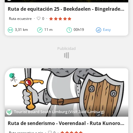
Ruta de equitación 25 - Beekdaelen - Bingelrade-Jabeek-corto
Ruta ecuestre
·
0
·
3,31 km
11 m
00h19
Easy
Publicidad
Tourist Board South Limburg (Visit Zuid-Limburg)
Ruta de senderismo - Voerendaal - Ruta Kunoroute Voerendaal Aken Voerendaal
Ruta recreativa a pie
·
0
·