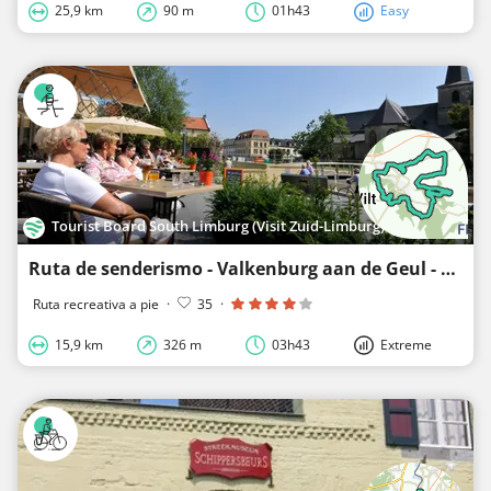
25,9 km
90 m
01h43
Easy
Tourist Board South Limburg (Visit Zuid-Limburg)
Ruta de senderismo - Valkenburg aan de Geul - Paseo alto Valkenburg
Ruta recreativa a pie
·
35
·
15,9 km
326 m
03h43
Extreme