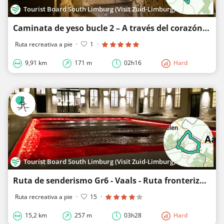
Tourist Board South Limburg (Visit Zuid-Limburg)
Caminata de yeso bucle 2 – A través del corazón del pueblo de piedra caliza
Ruta recreativa a pie
·
1
·
9,91 km
171 m
02h16
Hard
Tourist Board South Limburg (Visit Zuid-Limburg)
Ruta de senderismo Gr6 - Vaals - Ruta fronteriza 6 Vallis
Ruta recreativa a pie
·
15
·
15,2 km
257 m
03h28
Hard