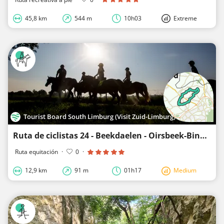
45,8 km
544 m
10h03
Extreme
Tourist Board South Limburg (Visit Zuid-Limburg)
Ruta de ciclistas 24 - Beekdaelen - Oirsbeek-Bingelrade
Ruta equitación
·
0
·
12,9 km
91 m
01h17
Medium