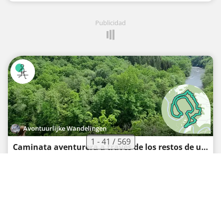
Publicidad
Avontuurlijke Wandelingen
1 - 41 / 569
Caminata aventurera a través de los restos de un campamento celta por el valle del Ourthe
Ruta a pie
·
1
·
8,8 km
318 m
02h17
Medium