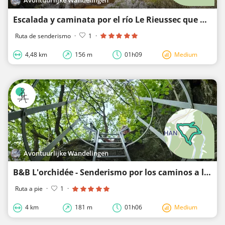
Escalada y caminata por el río Le Rieussec que ha quedado seco.
Ruta de senderismo
·
1
·
4,48 km
156 m
01h09
Medium
Avontuurlijke Wandelingen
B&B L'orchidée - Senderismo por los caminos a lo largo de la orilla del Semois
Ruta a pie
·
1
·
4 km
181 m
01h06
Medium