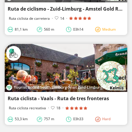
Ruta de ciclismo - Zuid-Limburg - Amstel Gold Race 365 - Bucle 1
Ruta ciclista de carretera
·
14
·
81,1 km
560 m
03h14
Medium
Tourist Board South Limburg (Visit Zuid-Limburg)
Ruta ciclista - Vaals - Ruta de tres fronteras
Ruta ciclista recreativa
·
18
·
53,3 km
757 m
03h33
Hard