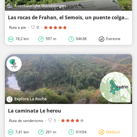
Avontuurlijke Wandelingen
Las rocas de Frahan, el Semois, un puente colgante, la tumba del gigante y las escaleritas de Roche
Ruta a pie
·
0
·
18,2 km
597 m
04h38
Extreme
Explore La Roche
La caminata Le herou
Ruta de senderismo
·
1
·
7,41 km
261 m
01h54
Medium