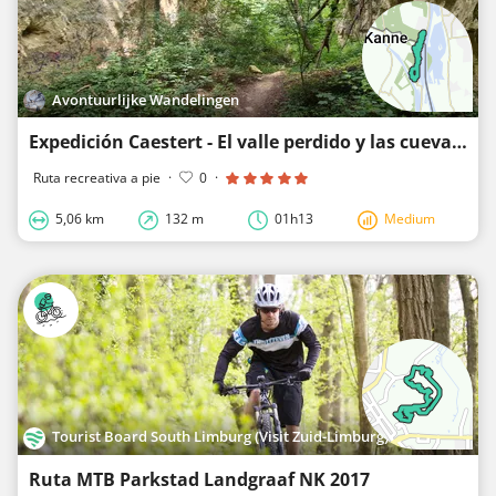
Avontuurlijke Wandelingen
Expedición Caestert - El valle perdido y las cuevas de yeso ocultas
Ruta recreativa a pie
·
0
·
5,06 km
132 m
01h13
Medium
Tourist Board South Limburg (Visit Zuid-Limburg)
Ruta MTB Parkstad Landgraaf NK 2017