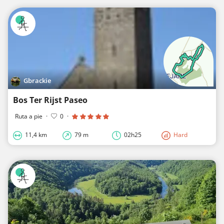
Gbrackie
Bos Ter Rijst Paseo
Ruta a pie
·
0
·
11,4 km
79 m
02h25
Hard