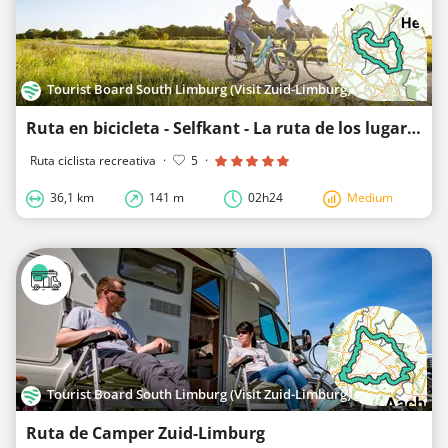
Tourist Board South Limburg (Visit Zuid-Limburg)
Ruta en bicicleta - Selfkant - La ruta de los lugares de la suerte Selfkant
Ruta ciclista recreativa
·
5
·
36,1 km
141 m
02h24
Medium
Tourist Board South Limburg (Visit Zuid-Limburg)
Ruta de Camper Zuid-Limburg