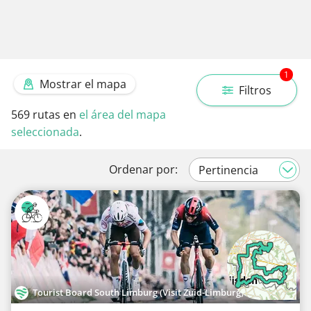
1
Mostrar el mapa
Filtros
569
rutas en
el área del mapa
seleccionada
.
Ordenar por:
Tourist Board South Limburg (Visit Zuid-Limburg)