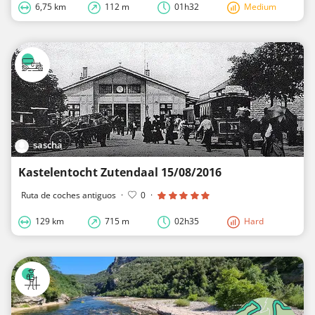
6,75 km
112 m
01h32
Medium
sascha
Kastelentocht Zutendaal 15/08/2016
Ruta de coches antiguos
·
0
·
129 km
715 m
02h35
Hard