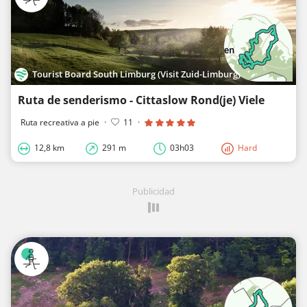
Tourist Board South Limburg (Visit Zuid-Limburg)
Ruta de senderismo - Cittaslow Rond(je) Viele
Ruta recreativa a pie
·
11
·
12,8 km
291 m
03h03
Hard
Publicidad