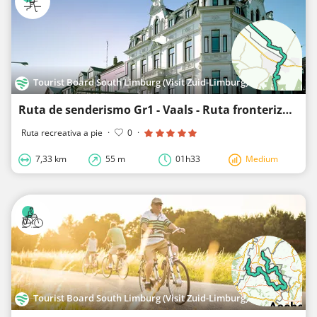
Tourist Board South Limburg (Visit Zuid-Limburg)
Ruta de senderismo Gr1 - Vaals - Ruta fronteriza Vaals-Orsbach
Ruta recreativa a pie
·
0
·
7,33 km
55 m
01h33
Medium
Tourist Board South Limburg (Visit Zuid-Limburg)