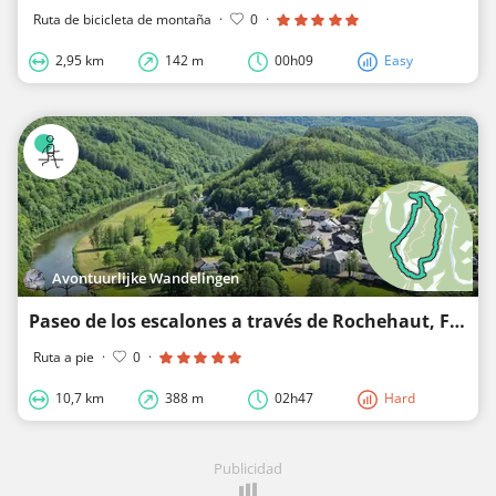
Ruta de bicicleta de montaña
·
0
·
2,95 km
142 m
00h09
Easy
Avontuurlijke Wandelingen
Paseo de los escalones a través de Rochehaut, Frahan y Poupehan
Ruta a pie
·
0
·
10,7 km
388 m
02h47
Hard
Publicidad