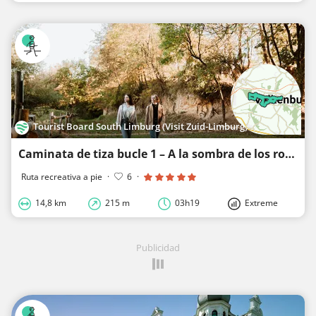
Tourist Board South Limburg (Visit Zuid-Limburg)
Caminata de tiza bucle 1 – A la sombra de los rompehuelgas
Ruta recreativa a pie
·
6
·
14,8 km
215 m
03h19
Extreme
Publicidad