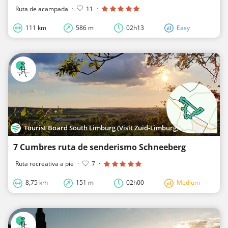
Ruta de acampada
·
11
·
111 km
586 m
02h13
Easy
Tourist Board South Limburg (Visit Zuid-Limburg)
7 Cumbres ruta de senderismo Schneeberg
Ruta recreativa a pie
·
7
·
8,75 km
151 m
02h00
Medium