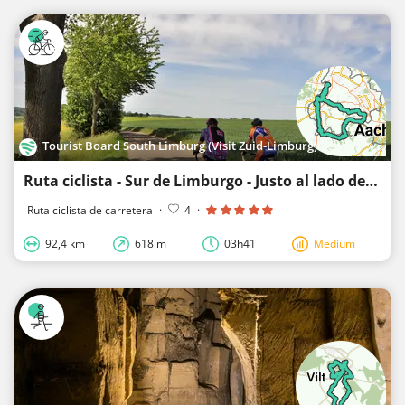
Tourist Board South Limburg (Visit Zuid-Limburg)
Ruta ciclista - Sur de Limburgo - Justo al lado del Mosa
Ruta ciclista de carretera
·
4
·
92,4 km
618 m
03h41
Medium