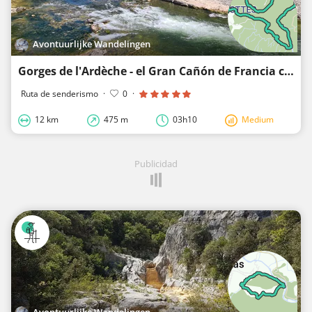
Avontuurlijke Wandelingen
Gorges de l'Ardèche - el Gran Cañón de Francia con muchos rápidos
Ruta de senderismo
·
0
·
12 km
475 m
03h10
Medium
Publicidad
Avontuurlijke Wandelingen