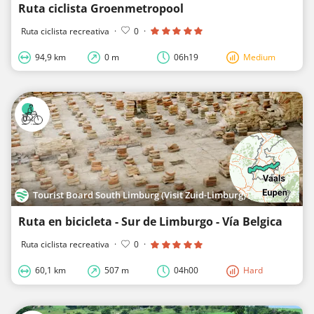
Ruta ciclista Groenmetropool
Ruta ciclista recreativa
·
0
·
94,9 km
0 m
06h19
Medium
Tourist Board South Limburg (Visit Zuid-Limburg)
Ruta en bicicleta - Sur de Limburgo - Vía Belgica
Ruta ciclista recreativa
·
0
·
60,1 km
507 m
04h00
Hard