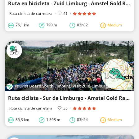
Ruta en bicicleta - Zuid-Limburg - Amstel Gold Race-Lus 3
Ruta ciclista de carretera
·
41
·
76,1 km
790 m
03h02
Medium
Tourist Board South Limburg (Visit Zuid-Limburg)
Ruta ciclista - Sur de Limburgo - Amstel Gold Race-Lazo 2
Ruta ciclista de carretera
·
35
·
85,3 km
1.308 m
03h24
Medium