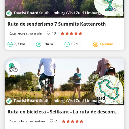
Tourist Board South Limburg (Visit Zuid-Limburg)
Ruta de senderismo 7 Summits Kattenroth
Ruta recreativa a pie
·
10
·
8,7 km
194 m
02h03
Medium
Tourist Board South Limburg (Visit Zuid-Limburg)
Ruta en bicicleta - Selfkant - La ruta de descompresión
Ruta ciclista recreativa
·
2
·