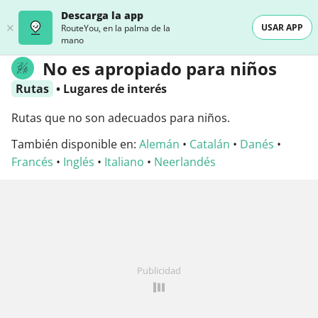
Descarga la app
USAR APP
RouteYou, en la palma de la
mano
No es apropiado para niños
Rutas
•
Lugares de interés
Rutas que no son adecuados para niños.
También disponible en:
Alemán
•
Catalán
•
Danés
•
Francés
•
Inglés
•
Italiano
•
Neerlandés
Publicidad