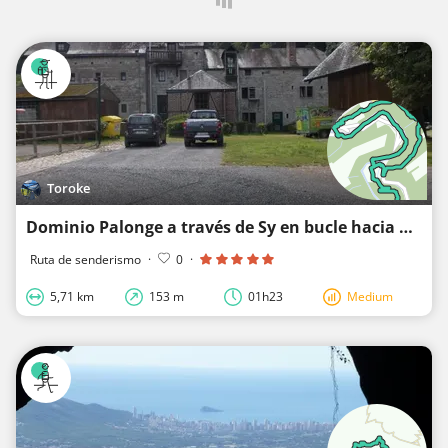
Toroke
Dominio Palonge a través de Sy en bucle hacia Palonge
Ruta de senderismo
·
0
·
5,71 km
153 m
01h23
Medium