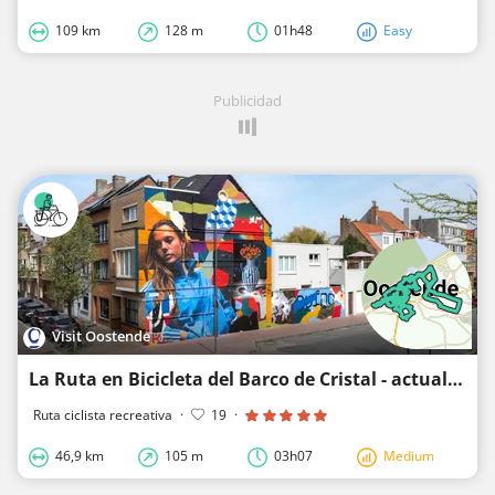
109 km
128 m
01h48
Easy
Publicidad
Visit Oostende
La Ruta en Bicicleta del Barco de Cristal - actualización 2026
Ruta ciclista recreativa
·
19
·
46,9 km
105 m
03h07
Medium