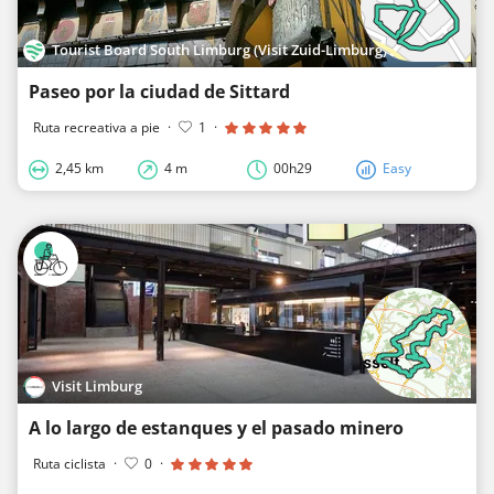
Tourist Board South Limburg (Visit Zuid-Limburg)
Paseo por la ciudad de Sittard
Ruta recreativa a pie
·
1
·
2,45 km
4 m
00h29
Easy
Visit Limburg
A lo largo de estanques y el pasado minero
Ruta ciclista
·
0
·