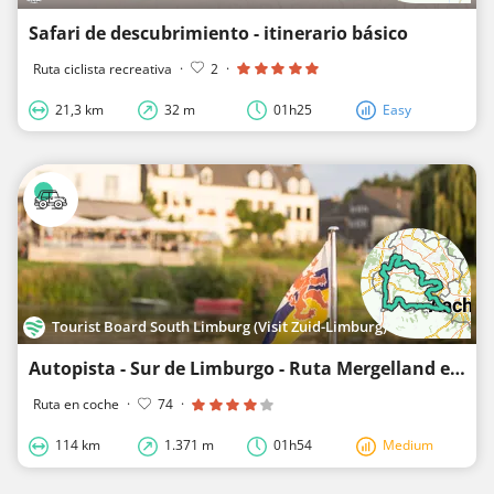
Safari de descubrimiento - itinerario básico
Ruta ciclista recreativa
·
2
·
21,3 km
32 m
01h25
Easy
Tourist Board South Limburg (Visit Zuid-Limburg)
Autopista - Sur de Limburgo - Ruta Mergelland en coche
Ruta en coche
·
74
·
114 km
1.371 m
01h54
Medium