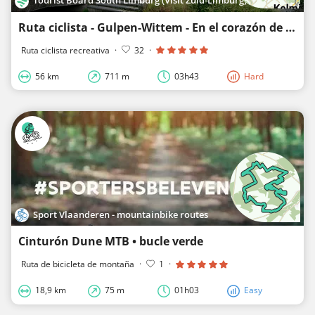
Ruta ciclista - Gulpen-Wittem - En el corazón de Heuvelland
Ruta ciclista recreativa
·
32
·
56 km
711 m
03h43
Hard
Sport Vlaanderen - mountainbike routes
Cinturón Dune MTB • bucle verde
Ruta de bicicleta de montaña
·
1
·
18,9 km
75 m
01h03
Easy