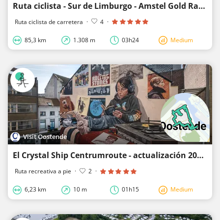
Ruta ciclista - Sur de Limburgo - Amstel Gold Race-Lazo 2
Ruta ciclista de carretera
·
4
·
85,3 km
1.308 m
03h24
Medium
Visit Oostende
El Crystal Ship Centrumroute - actualización 2025
Ruta recreativa a pie
·
2
·
6,23 km
10 m
01h15
Medium