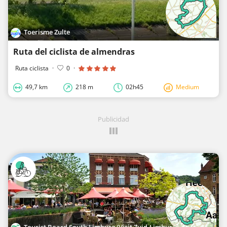
Toerisme Zulte
Ruta del ciclista de almendras
Ruta ciclista
·
0
·
49,7 km
218 m
02h45
Medium
Publicidad
Tourist Board South Limburg (Visit Zuid-Limburg)