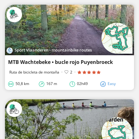
Sport Vlaanderen - mountainbike routes
MTB Wachtebeke • bucle rojo Puyenbroeck
Ruta de bicicleta de montaña
·
2
·
50,8 km
167 m
02h49
Easy