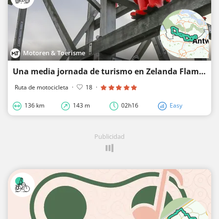
Motoren & Toerisme
Una media jornada de turismo en Zelanda Flamenca
Ruta de motocicleta
·
18
·
136 km
143 m
02h16
Easy
Publicidad