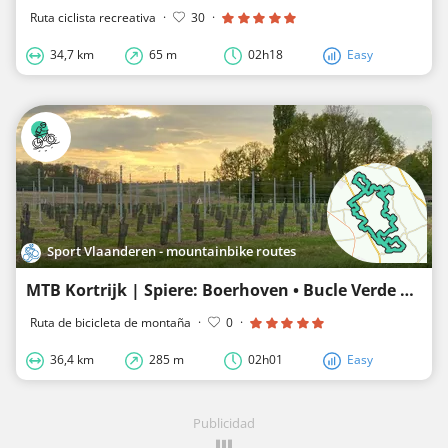
Ruta ciclista recreativa
·
30
·
34,7 km
65 m
02h18
Easy
Sport Vlaanderen - mountainbike routes
MTB Kortrijk | Spiere: Boerhoven • Bucle Verde Kortrijk
Ruta de bicicleta de montaña
·
0
·
36,4 km
285 m
02h01
Easy
Publicidad