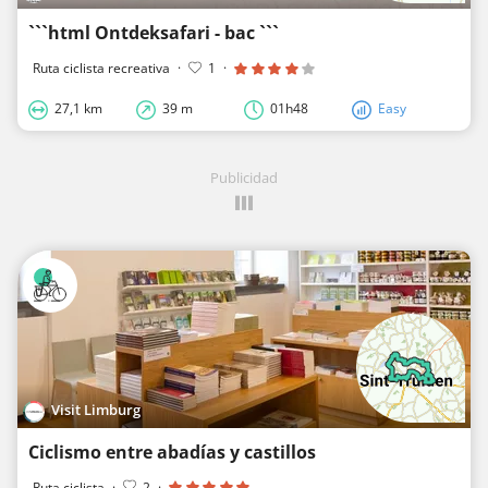
```html Ontdeksafari - bac ```
Ruta ciclista recreativa
·
1
·
27,1 km
39 m
01h48
Easy
Publicidad
Visit Limburg
Ciclismo entre abadías y castillos
Ruta ciclista
·
2
·