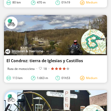
80 km
470 m
01h19
Medium
Motoren & Toerisme
El Condroz: tierra de Iglesias y Castillos
Ruta de motocicleta
·
18
·
113 km
1.663 m
01h53
Medium