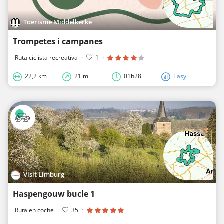
Toerisme Middelkerke
Trompetes i campanes
Ruta ciclista recreativa
·
1
·
22,2 km
21 m
01h28
Easy
Visit Limburg
Haspengouw bucle 1
Ruta en coche
·
35
·