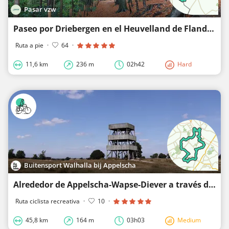
Pasar vzw
Paseo por Driebergen en el Heuvelland de Flandes Occidental
Ruta a pie
·
64
·
11,6 km
236 m
02h42
Hard
Buitensport Walhalla bij Appelscha
Alrededor de Appelscha-Wapse-Diever a través del área natural Drents Friese Wold
Ruta ciclista recreativa
·
10
·
45,8 km
164 m
03h03
Medium