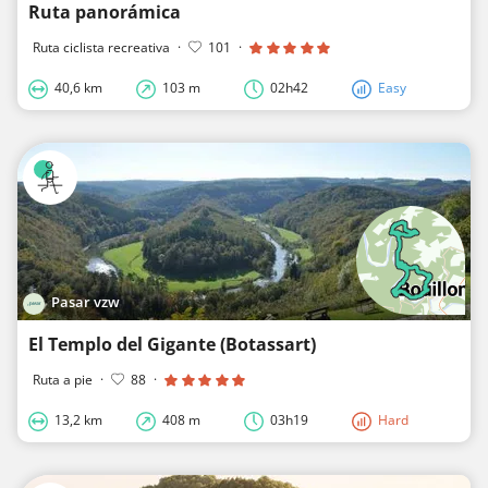
Ruta panorámica
Ruta ciclista recreativa
·
101
·
40,6 km
103 m
02h42
Easy
Pasar vzw
El Templo del Gigante (Botassart)
Ruta a pie
·
88
·
13,2 km
408 m
03h19
Hard