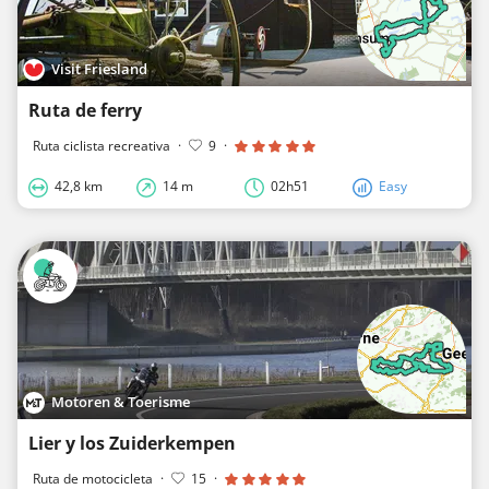
Visit Friesland
Ruta de ferry
Ruta ciclista recreativa
·
9
·
42,8 km
14 m
02h51
Easy
Motoren & Toerisme
Lier y los Zuiderkempen
Ruta de motocicleta
·
15
·