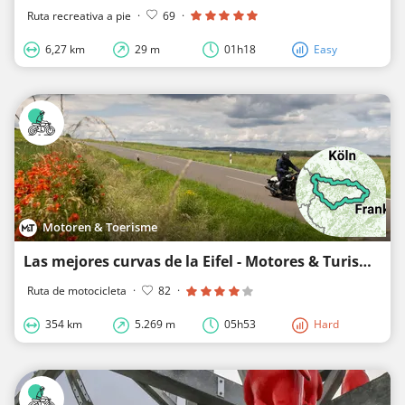
Ruta recreativa a pie
·
69
·
6,27 km
29 m
01h18
Easy
Motoren & Toerisme
Las mejores curvas de la Eifel - Motores & Turismo
Ruta de motocicleta
·
82
·
354 km
5.269 m
05h53
Hard