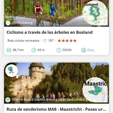
Visit Limburg
Ciclismo a través de los árboles en Bosland
Ruta ciclista recreativa
·
187
·
38,7 km
43 m
02h34
Easy
Tourist Board South Limburg (Visit Zuid-Limburg)
Ruta de senderismo MA8 - Maastricht - Paseo urbano por Maastricht