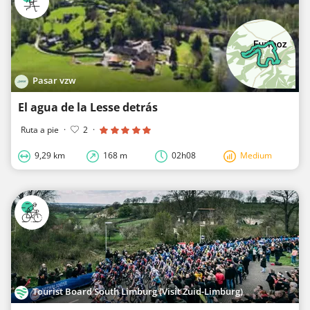
Pasar vzw
El agua de la Lesse detrás
Ruta a pie
·
2
·
9,29 km
168 m
02h08
Medium
Tourist Board South Limburg (Visit Zuid-Limburg)