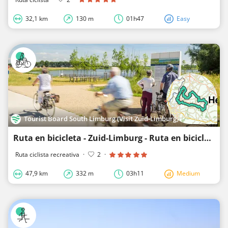
32,1 km
130 m
01h47
Easy
Tourist Board South Limburg (Visit Zuid-Limburg)
Ruta en bicicleta - Zuid-Limburg - Ruta en bicicleta Mergelland bucle norte
Ruta ciclista recreativa
·
2
·
47,9 km
332 m
03h11
Medium