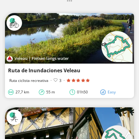
Veleau | Fietsen langs water
Ruta de Inundaciones Veleau
Ruta ciclista recreativa
·
3
·
27,7 km
55 m
01h50
Easy