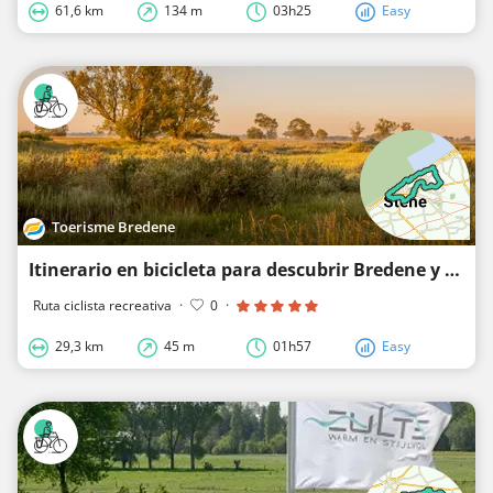
61,6 km
134 m
03h25
Easy
Toerisme Bredene
Itinerario en bicicleta para descubrir Bredene y Ostende
Ruta ciclista recreativa
·
0
·
29,3 km
45 m
01h57
Easy