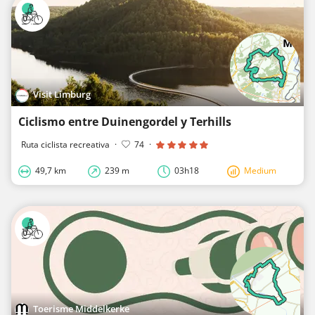
Visit Limburg
Ciclismo entre Duinengordel y Terhills
Ruta ciclista recreativa
·
74
·
49,7 km
239 m
03h18
Medium
Toerisme Middelkerke