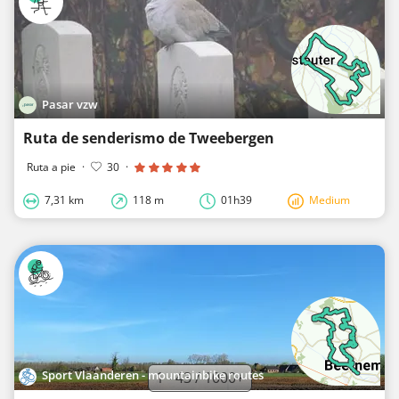
Pasar vzw
Ruta de senderismo de Tweebergen
Ruta a pie
·
30
·
7,31 km
118 m
01h39
Medium
Sport Vlaanderen - mountainbike routes
1 - 43 / 1000+