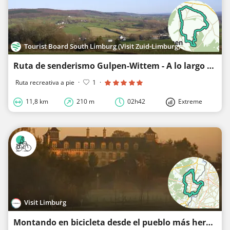
Tourist Board South Limburg (Visit Zuid-Limburg)
Ruta de senderismo Gulpen-Wittem - A lo largo del Geul cerca de Mechelen
Ruta recreativa a pie
·
1
·
11,8 km
210 m
02h42
Extreme
Visit Limburg
Montando en bicicleta desde el pueblo más hermoso junto al agua