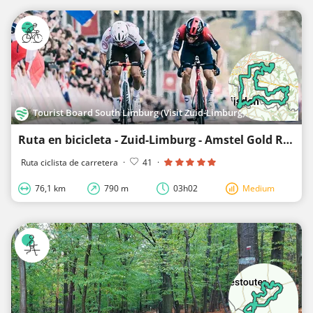
Tourist Board South Limburg (Visit Zuid-Limburg)
Ruta en bicicleta - Zuid-Limburg - Amstel Gold Race-Lus 3
Ruta ciclista de carretera
·
41
·
76,1 km
790 m
03h02
Medium