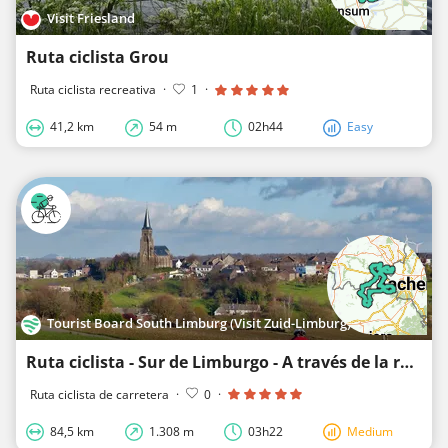
Visit Friesland
Ruta ciclista Grou
Ruta ciclista recreativa
·
1
·
41,2 km
54 m
02h44
Easy
Tourist Board South Limburg (Visit Zuid-Limburg)
Ruta ciclista - Sur de Limburgo - A través de la región fronteriza
Ruta ciclista de carretera
·
0
·
84,5 km
1.308 m
03h22
Medium