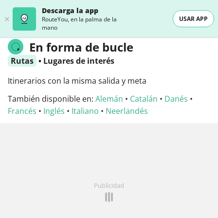
Descarga la app
USAR APP
RouteYou, en la palma de la
mano
En forma de bucle
Rutas
•
Lugares de interés
Itinerarios con la misma salida y meta
También disponible en:
Alemán
•
Catalán
•
Danés
•
Francés
•
Inglés
•
Italiano
•
Neerlandés
Publicidad