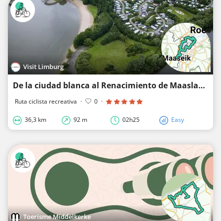
Visit Limburg
De la ciudad blanca al Renacimiento de Maasland
Ruta ciclista recreativa
·
0
·
36,3 km
92 m
02h25
Easy
Toerisme Middelkerke