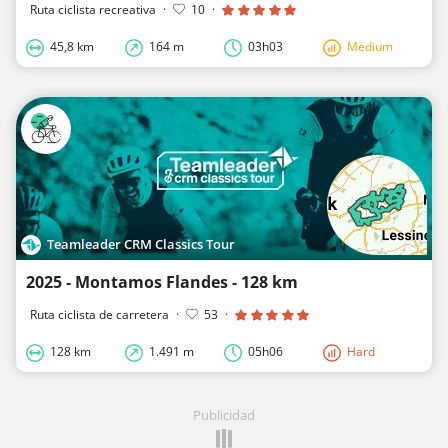
Ruta ciclista recreativa
·
10
·
45,8 km
164 m
03h03
Medium
Teamleader CRM Classics Tour
2025 - Montamos Flandes - 128 km
Ruta ciclista de carretera
·
53
·
128 km
1.491 m
05h06
Hard
Publicidad