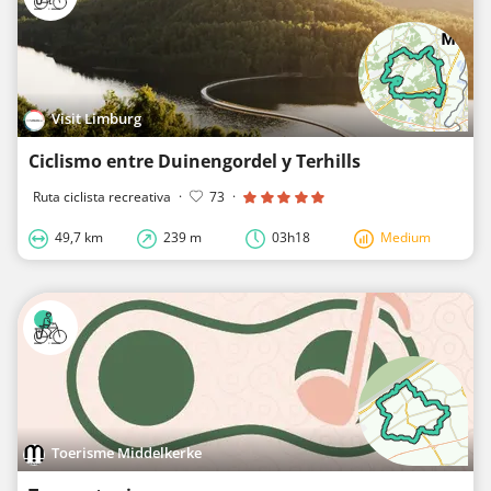
Visit Limburg
Ciclismo entre Duinengordel y Terhills
Ruta ciclista recreativa
·
73
·
49,7 km
239 m
03h18
Medium
Toerisme Middelkerke