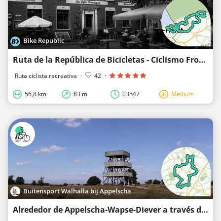
Bike Republic
Ruta de la República de Bicicletas - Ciclismo Fronterizo en Zelanda Flamenca
Ruta ciclista recreativa
·
42
·
56,8 km
83 m
03h47
Medium
Buitensport Walhalla bij Appelscha
Alrededor de Appelscha-Wapse-Diever a través del área natural Drents Friese Wold