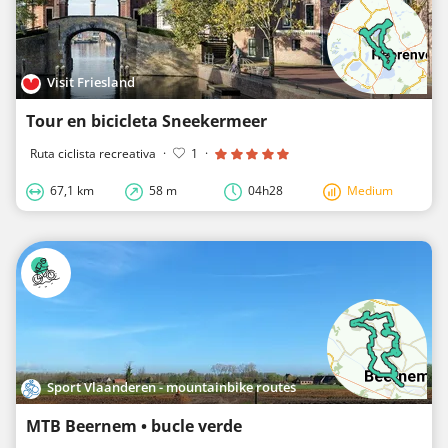
Visit Friesland
Tour en bicicleta Sneekermeer
Ruta ciclista recreativa
·
1
·
67,1 km
58 m
04h28
Medium
Sport Vlaanderen - mountainbike routes
MTB Beernem • bucle verde