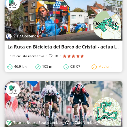
Visit Oostende
La Ruta en Bicicleta del Barco de Cristal - actualización 2026
Ruta ciclista recreativa
·
18
·
46,9 km
105 m
03h07
Medium
Tourist Board South Limburg (Visit Zuid-Limburg)