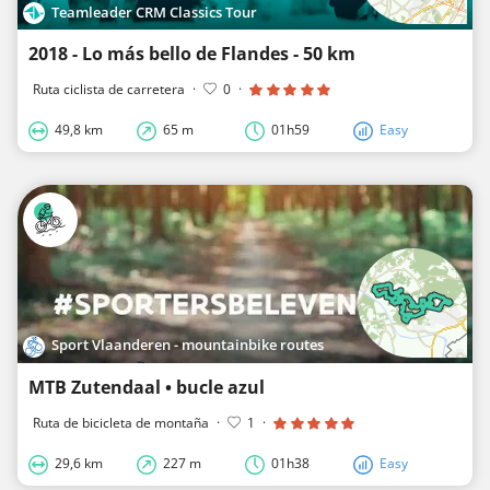
Teamleader CRM Classics Tour
2018 - Lo más bello de Flandes - 50 km
Ruta ciclista de carretera
·
0
·
49,8 km
65 m
01h59
Easy
Sport Vlaanderen - mountainbike routes
MTB Zutendaal • bucle azul
Ruta de bicicleta de montaña
·
1
·
29,6 km
227 m
01h38
Easy