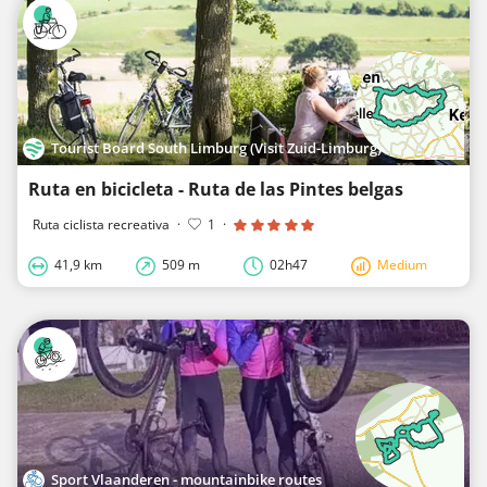
Tourist Board South Limburg (Visit Zuid-Limburg)
Ruta en bicicleta - Ruta de las Pintes belgas
Ruta ciclista recreativa
·
1
·
41,9 km
509 m
02h47
Medium
Sport Vlaanderen - mountainbike routes