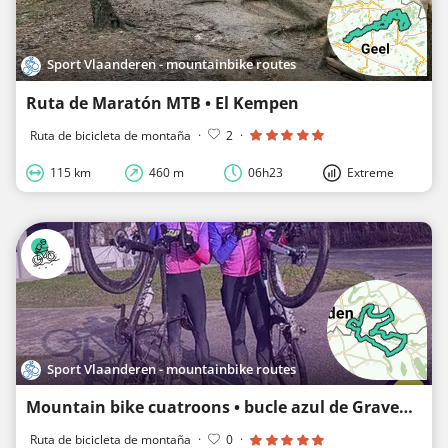
Sport Vlaanderen - mountainbike routes
Ruta de Maratón MTB • El Kempen
Ruta de bicicleta de montaña
·
2
·
115 km
460 m
06h23
Extreme
Sport Vlaanderen - mountainbike routes
Mountain bike cuatroons • bucle azul de Gravenvoeren
Ruta de bicicleta de montaña
·
0
·