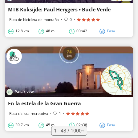
MTB Koksijde: Paul Herygers • Bucle Verde
Ruta de bicicleta de montaña
·
0
·
12,8 km
48 m
00h42
Easy
Pasar vzw
En la estela de la Gran Guerra
Ruta ciclista recreativa
·
1
·
39,7 km
45 m
02h38
Easy
1 - 43 / 1000+