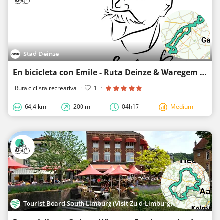
Stad Deinze
En bicicleta con Emile - Ruta Deinze & Waregem 64 km
Ruta ciclista recreativa
·
1
·
64,4 km
200 m
04h17
Medium
Tourist Board South Limburg (Visit Zuid-Limburg)