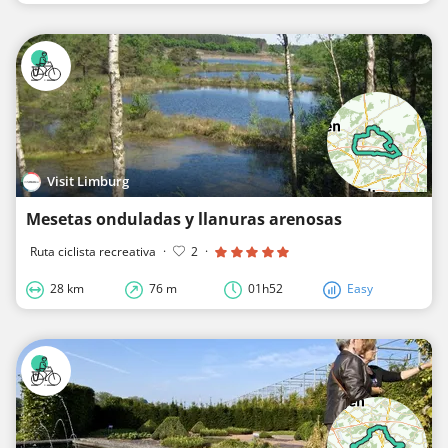
Visit Limburg
Mesetas onduladas y llanuras arenosas
Ruta ciclista recreativa
·
2
·
28 km
76 m
01h52
Easy