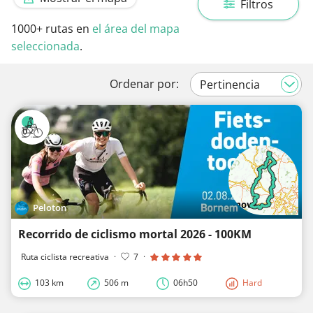
Filtros
1000+
rutas en
el área del mapa
seleccionada
.
Ordenar por:
Peloton
Recorrido de ciclismo mortal 2026 - 100KM
Ruta ciclista recreativa
·
7
·
103 km
506 m
06h50
Hard