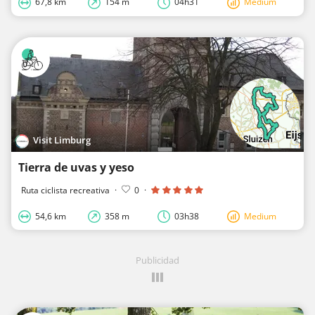
67,8 km
154 m
04h31
Medium
Visit Limburg
Tierra de uvas y yeso
Ruta ciclista recreativa
·
0
·
54,6 km
358 m
03h38
Medium
Publicidad