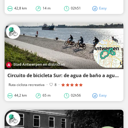
42,8 km
14 m
02h51
Easy
Stad Antwerpen en districten
Circuito de bicicleta Sur: de agua de baño a agua navegable
Ruta ciclista recreativa
·
8
·
44,2 km
65 m
02h56
Easy