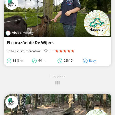
Visit Limburg
El corazón de De Wijers
Ruta ciclista recreativa
·
1
·
33,8 km
44 m
02h15
Easy
Publicidad