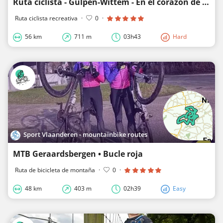
Ruta ciclista - Gulpen-Wittem - En el corazón de Heuvelland
Ruta ciclista recreativa
·
0
·
56 km
711 m
03h43
Hard
Sport Vlaanderen - mountainbike routes
MTB Geraardsbergen • Bucle roja
Ruta de bicicleta de montaña
·
0
·
48 km
403 m
02h39
Easy