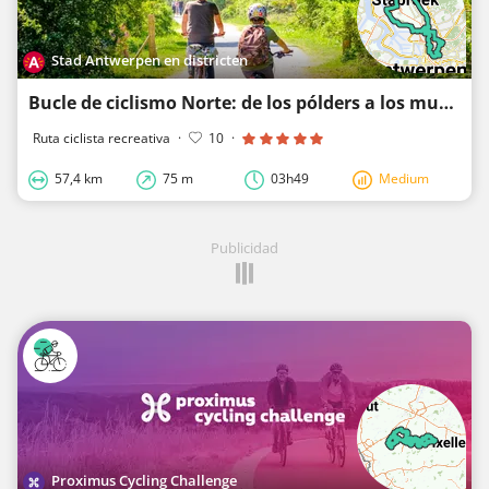
Stad Antwerpen en districten
Bucle de ciclismo Norte: de los pólders a los muelles
Ruta ciclista recreativa
·
10
·
57,4 km
75 m
03h49
Medium
Publicidad
Proximus Cycling Challenge