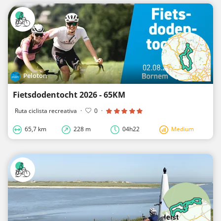
Peloton
Fietsdodentocht 2026 - 65KM
Ruta ciclista recreativa
·
0
·
65,7 km
228 m
04h22
Medium