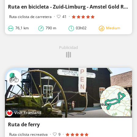
Ruta en bicicleta - Zuid-Limburg - Amstel Gold Race-Lus 3
Ruta ciclista de carretera
·
41
·
76,1 km
790 m
03h02
Medium
Publicidad
Visit Friesland
Ruta de ferry
Ruta ciclista recreativa
·
9
·