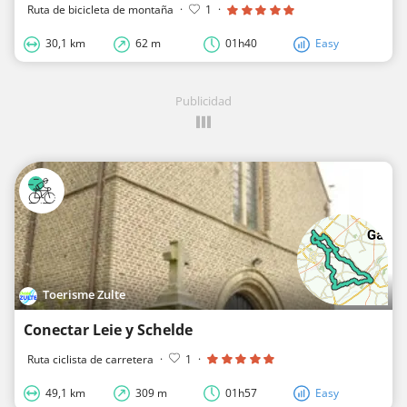
Ruta de bicicleta de montaña
·
1
·
30,1 km
62 m
01h40
Easy
Publicidad
Toerisme Zulte
Conectar Leie y Schelde
Ruta ciclista de carretera
·
1
·
49,1 km
309 m
01h57
Easy