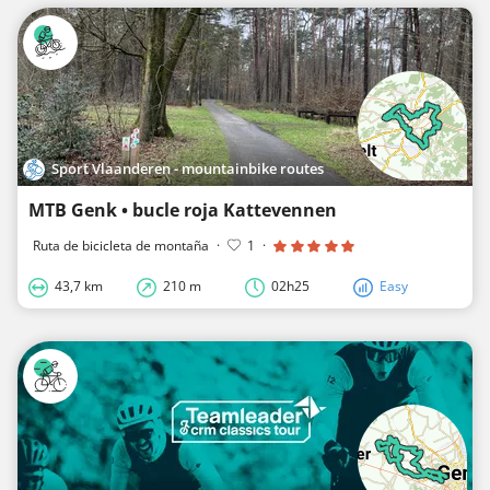
Sport Vlaanderen - mountainbike routes
MTB Genk • bucle roja Kattevennen
Ruta de bicicleta de montaña
·
1
·
43,7 km
210 m
02h25
Easy