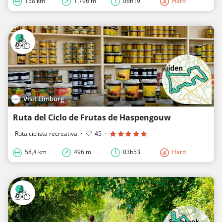
158 km
1.796 m
06h19
Hard
Visit Limburg
Ruta del Ciclo de Frutas de Haspengouw
Ruta ciclista recreativa
·
45
·
58,4 km
496 m
03h53
Hard