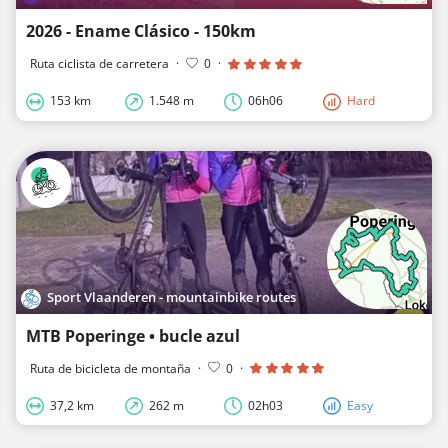
2026 - Ename Clásico - 150km
Ruta ciclista de carretera
·
0
·
153 km
1.548 m
06h06
Hard
Sport Vlaanderen - mountainbike routes
MTB Poperinge • bucle azul
Ruta de bicicleta de montaña
·
0
·
37,2 km
262 m
02h03
Easy