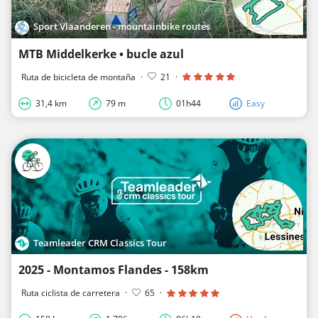
Sport Vlaanderen - mountainbike routes
MTB Middelkerke • bucle azul
Ruta de bicicleta de montaña
·
21
·
31,4 km
79 m
01h44
Easy
Teamleader CRM Classics Tour
2025 - Montamos Flandes - 158km
Ruta ciclista de carretera
·
65
·