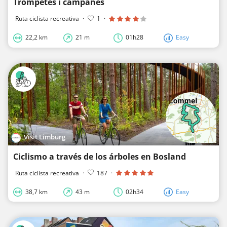
Trompetes i campanes
Ruta ciclista recreativa
·
1
·
22,2 km
21 m
01h28
Easy
Visit Limburg
Ciclismo a través de los árboles en Bosland
Ruta ciclista recreativa
·
187
·
38,7 km
43 m
02h34
Easy