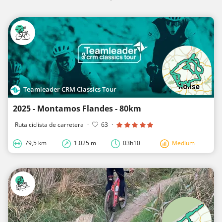
Teamleader CRM Classics Tour
2025 - Montamos Flandes - 80km
Ruta ciclista de carretera
·
63
·
79,5 km
1.025 m
03h10
Medium