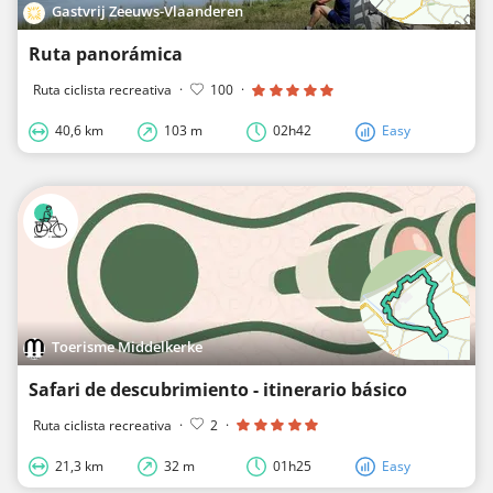
Gastvrij Zeeuws-Vlaanderen
Ruta panorámica
Ruta ciclista recreativa
·
100
·
40,6 km
103 m
02h42
Easy
Toerisme Middelkerke
Safari de descubrimiento - itinerario básico
Ruta ciclista recreativa
·
2
·
21,3 km
32 m
01h25
Easy