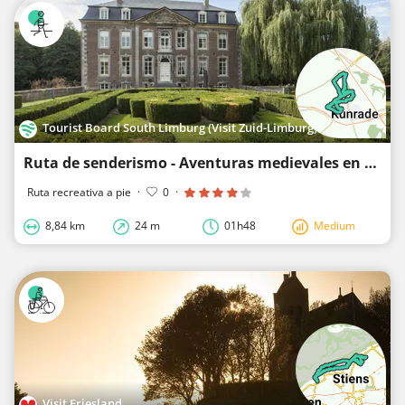
Tourist Board South Limburg (Visit Zuid-Limburg)
Ruta de senderismo - Aventuras medievales en Voerendaal
Ruta recreativa a pie
·
0
·
8,84 km
24 m
01h48
Medium
Visit Friesland