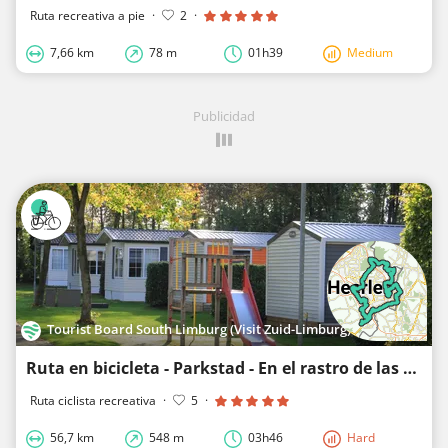
Ruta recreativa a pie
·
2
·
7,66 km
78 m
01h39
Medium
Publicidad
Tourist Board South Limburg (Visit Zuid-Limburg)
Ruta en bicicleta - Parkstad - En el rastro de las minas
Ruta ciclista recreativa
·
5
·
56,7 km
548 m
03h46
Hard