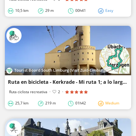
10,5 km
29 m
00h41
Easy
Tourist Board South Limburg (Visit Zuid-Limburg)
Ruta en bicicleta - Kerkrade - Mi ruta 1; a lo largo del origen de la extracción de carbón
Ruta ciclista recreativa
·
2
·
25,7 km
219 m
01h42
Medium