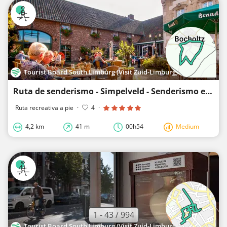
Tourist Board South Limburg (Visit Zuid-Limburg)
Ruta de senderismo - Simpelveld - Senderismo en Simpelveld (Bocholtz)
Ruta recreativa a pie
·
4
·
4,2 km
41 m
00h54
Medium
1 - 43 / 994
Tourist Board South Limburg (Visit Zuid-Limburg)