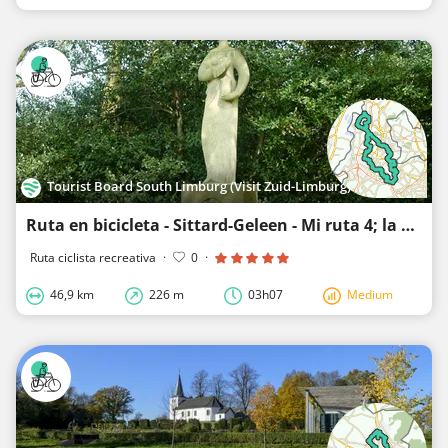
Tourist Board South Limburg (Visit Zuid-Limburg)
Ruta en bicicleta - Sittard-Geleen - Mi ruta 4; la Maurits y sus nietos
Ruta ciclista recreativa
·
0
·
46,9 km
226 m
03h07
Medium