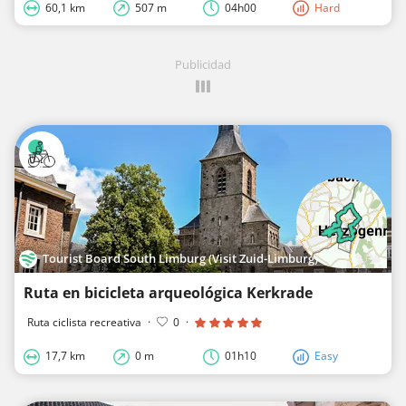
60,1 km
507 m
04h00
Hard
Publicidad
Tourist Board South Limburg (Visit Zuid-Limburg)
Ruta en bicicleta arqueológica Kerkrade
Ruta ciclista recreativa
·
0
·
17,7 km
0 m
01h10
Easy