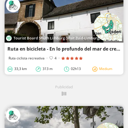
Tourist Board South Limburg (Visit Zuid-Limburg)
Ruta en bicicleta - En lo profundo del mar de cretas subtropicales
Ruta ciclista recreativa
·
4
·
33,3 km
313 m
02h13
Medium
Publicidad