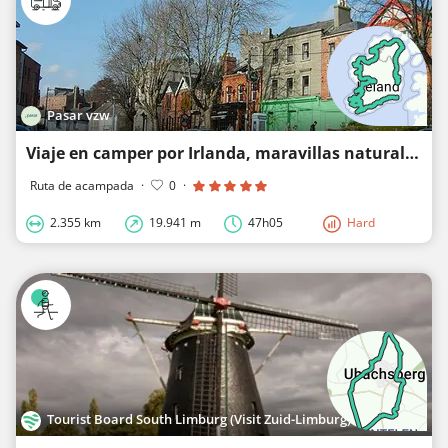
Pasar vzw
Viaje en camper por Irlanda, maravillas naturales y encantadoras ciudades
Ruta de acampada
·
0
·
2.355 km
19.941 m
47h05
Hard
Tourist Board South Limburg (Visit Zuid-Limburg)