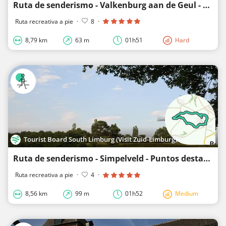
Ruta de senderismo - Valkenburg aan de Geul - Ruta romana de Valkenburg
Ruta recreativa a pie
·
8
·
8,79 km
63 m
01h51
Hard
Tourist Board South Limburg (Visit Zuid-Limburg)
Ruta de senderismo - Simpelveld - Puntos destacados romanos en Simpelveld
Ruta recreativa a pie
·
4
·
8,56 km
99 m
01h52
Medium