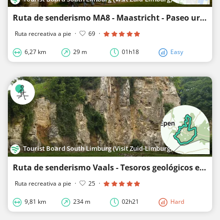
Ruta de senderismo MA8 - Maastricht - Paseo urbano por Maastricht
Ruta recreativa a pie
·
69
·
6,27 km
29 m
01h18
Easy
Tourist Board South Limburg (Visit Zuid-Limburg)
Ruta de senderismo Vaals - Tesoros geológicos en el valle de Geul
Ruta recreativa a pie
·
25
·
9,81 km
234 m
02h21
Hard