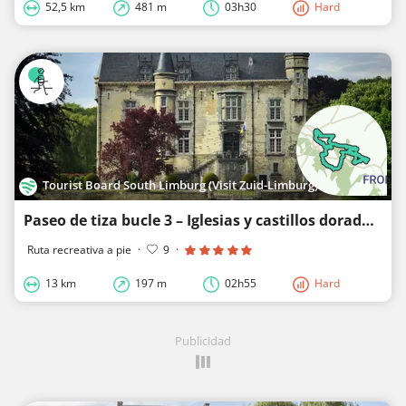
52,5 km
481 m
03h30
Hard
Tourist Board South Limburg (Visit Zuid-Limburg)
Paseo de tiza bucle 3 – Iglesias y castillos dorados
Ruta recreativa a pie
·
9
·
13 km
197 m
02h55
Hard
Publicidad