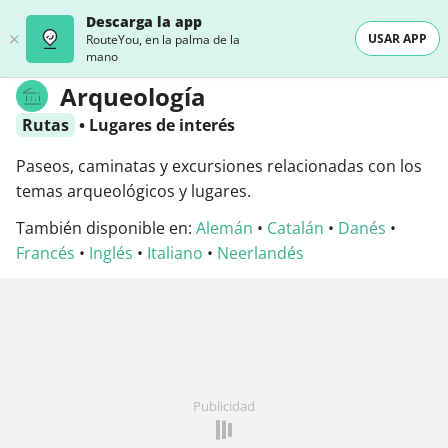
Descarga la app
USAR APP
RouteYou, en la palma de la
mano
Arqueología
Rutas
•
Lugares de interés
Paseos, caminatas y excursiones relacionadas con los
temas arqueológicos y lugares.
También disponible en:
Alemán
•
Catalán
•
Danés
•
Francés
•
Inglés
•
Italiano
•
Neerlandés
Publicidad