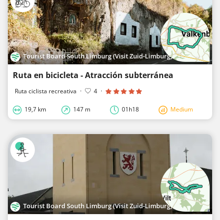
Tourist Board South Limburg (Visit Zuid-Limburg)
Ruta en bicicleta - Atracción subterránea
Ruta ciclista recreativa
·
4
·
19,7 km
147 m
01h18
Medium
Tourist Board South Limburg (Visit Zuid-Limburg)