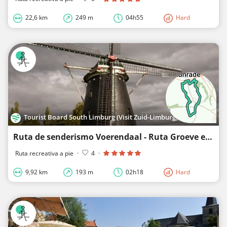
22,6 km
249 m
04h55
Hard
Tourist Board South Limburg (Visit Zuid-Limburg)
Ruta de senderismo Voerendaal - Ruta Groeve en Voerendaal
Ruta recreativa a pie
·
4
·
9,92 km
193 m
02h18
Hard