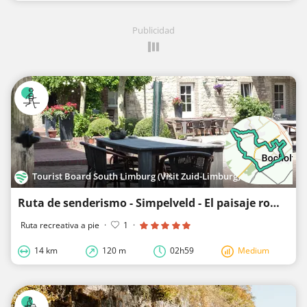
Publicidad
Tourist Board South Limburg (Visit Zuid-Limburg)
Ruta de senderismo - Simpelveld - El paisaje romano en Bocholtz
Ruta recreativa a pie
·
1
·
14 km
120 m
02h59
Medium