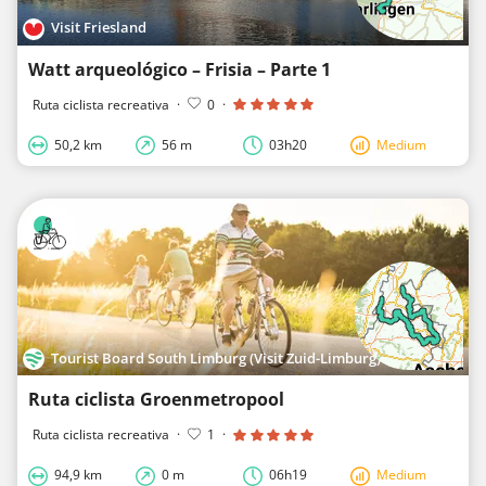
Visit Friesland
Watt arqueológico – Frisia – Parte 1
Ruta ciclista recreativa
·
0
·
50,2 km
56 m
03h20
Medium
Tourist Board South Limburg (Visit Zuid-Limburg)
Ruta ciclista Groenmetropool
Ruta ciclista recreativa
·
1
·
94,9 km
0 m
06h19
Medium