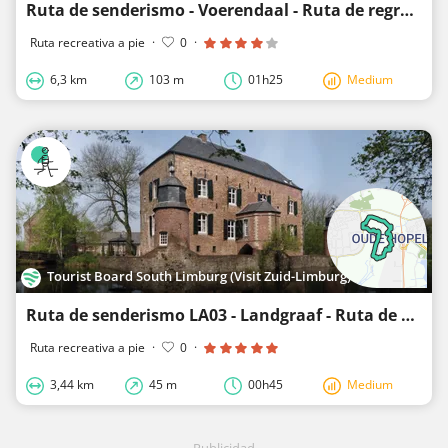
Ruta de senderismo - Voerendaal - Ruta de regreso atrás
Ruta recreativa a pie
·
0
·
6,3 km
103 m
01h25
Medium
Tourist Board South Limburg (Visit Zuid-Limburg)
Ruta de senderismo LA03 - Landgraaf - Ruta de Oranje Nassau II
Ruta recreativa a pie
·
0
·
3,44 km
45 m
00h45
Medium
Publicidad