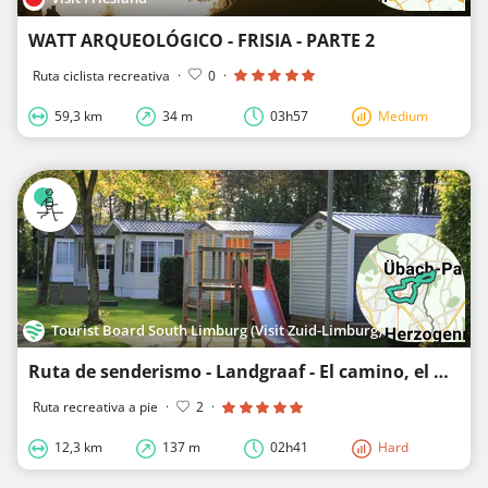
WATT ARQUEOLÓGICO - FRISIA - PARTE 2
Ruta ciclista recreativa
·
0
·
59,3 km
34 m
03h57
Medium
Tourist Board South Limburg (Visit Zuid-Limburg)
Ruta de senderismo - Landgraaf - El camino, el Worm y la torre de agua en Parkstad
Ruta recreativa a pie
·
2
·
12,3 km
137 m
02h41
Hard