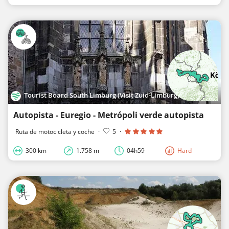
Tourist Board South Limburg (Visit Zuid-Limburg)
Autopista - Euregio - Metrópoli verde autopista
Ruta de motocicleta y coche
·
5
·
300 km
1.758 m
04h59
Hard