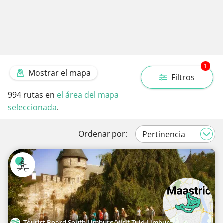
1
Mostrar el mapa
Filtros
994
rutas en
el área del mapa
seleccionada
.
Ordenar por:
Tourist Board South Limburg (Visit Zuid-Limburg)