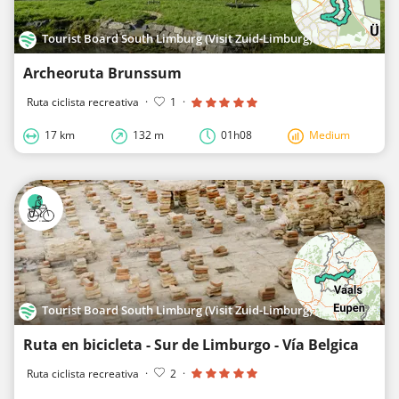
Tourist Board South Limburg (Visit Zuid-Limburg)
Archeoruta Brunssum
Ruta ciclista recreativa
·
1
·
17 km
132 m
01h08
Medium
Tourist Board South Limburg (Visit Zuid-Limburg)
Ruta en bicicleta - Sur de Limburgo - Vía Belgica
Ruta ciclista recreativa
·
2
·