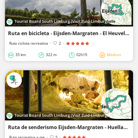
Tourist Board South Limburg (Visit Zuid-Limburg)
Ruta en bicicleta - Eijsden-Margraten - El Heuvelland a través de los ojos de un artista - Sjef Hut
Ruta ciclista recreativa
·
2
·
35 km
322 m
02h19
Medium
Tourist Board South Limburg (Visit Zuid-Limburg)
Ruta de senderismo Eijsden-Margraten - Huellas de sílex en el paisaje
Ruta recreativa a pie
·
5
·