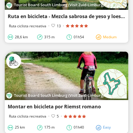
Tourist Board South Limburg (Visit Zuid-Limburg)
Ruta en bicicleta - Mezcla sabrosa de yeso y loess
Ruta ciclista recreativa
·
13
·
28,6 km
315 m
01h54
Medium
Tourist Board South Limburg (Visit Zuid-Limburg)
Montar en bicicleta por Riemst romano
Ruta ciclista recreativa
·
5
·
25 km
175 m
01h40
Easy