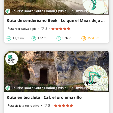
Tourist Board South Limburg (Visit Zuid-Limburg)
Ruta de senderismo Beek - Lo que el Maas dejó alrededor de Spaubeek
Ruta recreativa a pie
·
2
·
11,9 km
132 m
02h36
Medium
Tourist Board South Limburg (Visit Zuid-Limburg)
Ruta en bicicleta - Cal, el oro amarillo
Ruta ciclista recreativa
·
5
·