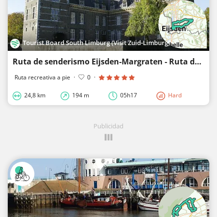
Tourist Board South Limburg (Visit Zuid-Limburg)
Ruta de senderismo Eijsden-Margraten - Ruta de extracción Breust-Bruisterbosch
Ruta recreativa a pie
·
0
·
24,8 km
194 m
05h17
Hard
Publicidad