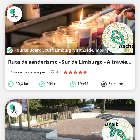
Tourist Board South Limburg (Visit Zuid-Limburg)
Ruta de senderismo - Sur de Limburgo - A través de Coriovallum
Ruta recreativa a pie
·
4
·
90,8 km
964 m
19h45
Extreme