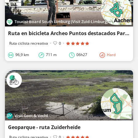
Tourist Board South Limburg (Visit Zuid-Limburg)
Ruta en bicicleta Archeo Puntos destacados Parkstad
Ruta ciclista recreativa
·
0
·
96,9 km
711 m
06h27
Hard
Visit Gooi & Vecht
Geoparque - ruta Zuiderheide
Ruta ciclista recreativa
·
0
·