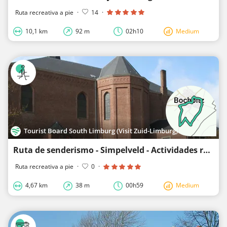
Ruta recreativa a pie
·
14
·
10,1 km
92 m
02h10
Medium
Tourist Board South Limburg (Visit Zuid-Limburg)
Ruta de senderismo - Simpelveld - Actividades romanas en Bocholtz
Ruta recreativa a pie
·
0
·
4,67 km
38 m
00h59
Medium