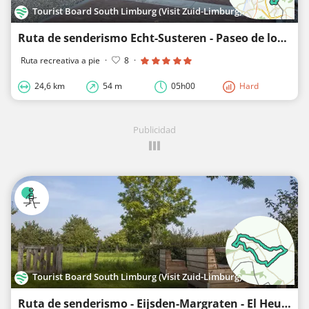
Tourist Board South Limburg (Visit Zuid-Limburg)
Ruta de senderismo Echt-Susteren - Paseo de los Tres Países
Ruta recreativa a pie
·
8
·
24,6 km
54 m
05h00
Hard
Publicidad
Tourist Board South Limburg (Visit Zuid-Limburg)
Ruta de senderismo - Eijsden-Margraten - El Heuvelland a través de los ojos de un artista - Sjef Hu