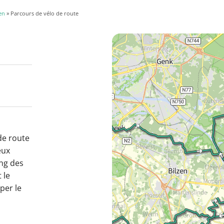
en
» Parcours de vélo de route
de route
eux
ong des
 le
per le