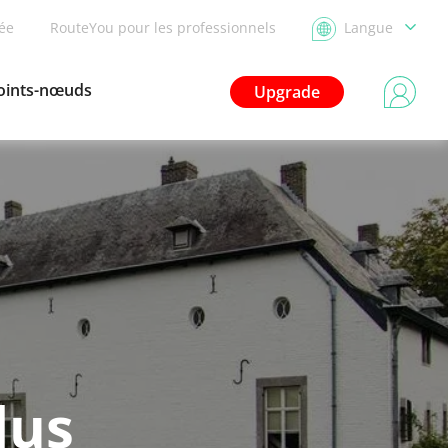
dée
RouteYou pour les professionnels
Langue
oints-nœuds
Upgrade
lus