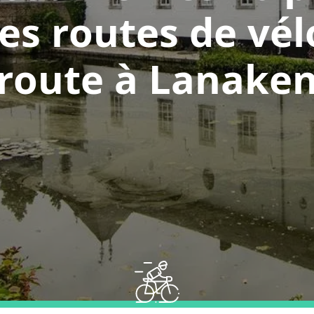
les routes de vél
route à Lanake