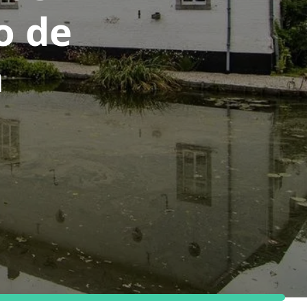
o de
n