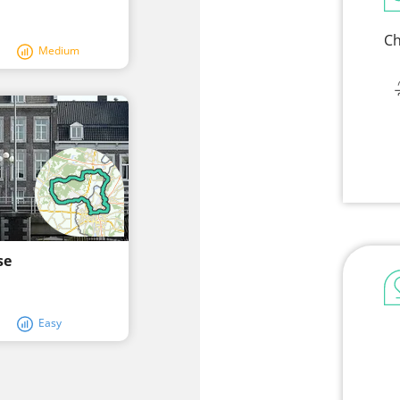
Ch
Medium
se
Easy