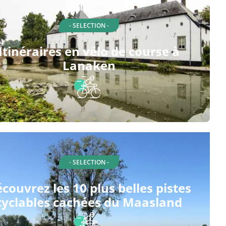
- SELECTION -
Itinéraires en vélo de course à
Lanaken
- SELECTION -
couvrez les 10 plus belles pistes
cyclables cachées du Maasland