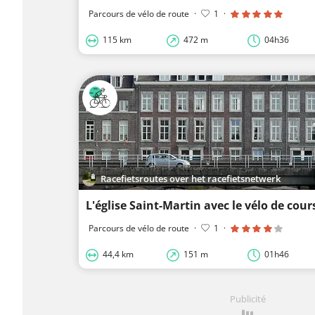
Parcours de vélo de route
·
1
·
115 km
472 m
04h36
Racefietsroutes over het racefietsnetwerk
L'église Saint-Martin avec le vélo de cour
Parcours de vélo de route
·
1
·
44,4 km
151 m
01h46
Publicité