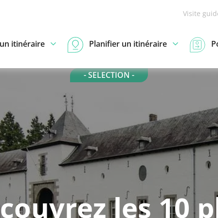
Visite gui
n itinéraire
Planifier un itinéraire
P
- SELECTION -
couvrez les 10 p