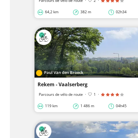
Parcours de vélo de route
·
2
·
64,2 km
382 m
02h34
Paul Van den Broeck
Rekem - Vaalserberg
Parcours de vélo de route
·
1
·
119 km
1 486 m
04h45