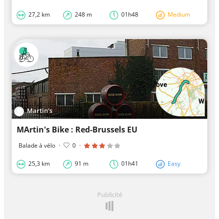
27,2 km
248 m
01h48
Medium
Martin's
MArtin's Bike : Red-Brussels EU
Balade à vélo
·
0
·
25,3 km
91 m
01h41
Easy
Publicité