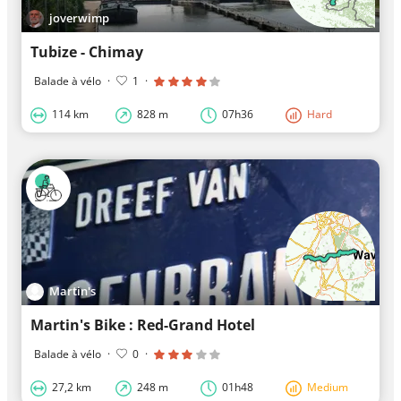
joverwimp
Tubize - Chimay
Balade à vélo
·
1
·
114 km
828 m
07h36
Hard
Martin's
Martin's Bike : Red-Grand Hotel
Balade à vélo
·
0
·
27,2 km
248 m
01h48
Medium