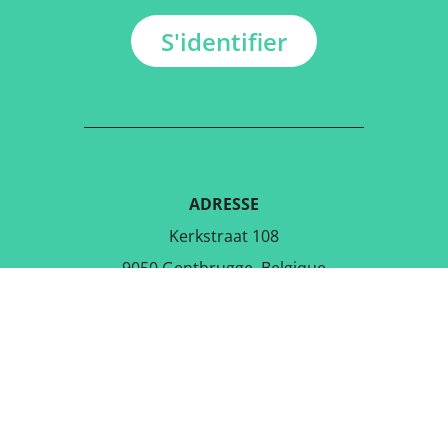
S'identifier
ADRESSE
Kerkstraat 108
9050 Gentbrugge, Belgique
TÉLÉCHARGER L'APPLICATION
GRATUITE