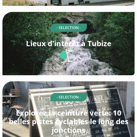
- SELECTION -
Lieux d'intérêt à Tubize
- SELECTION -
Explorez la ceinture verte: 10
belles pistes cyclables le long des
jonctions