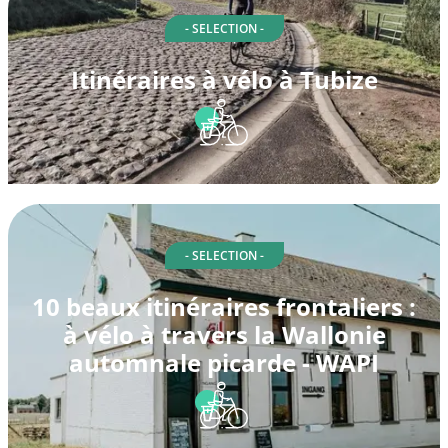
- SELECTION -
Itinéraires à vélo à Tubize
- SELECTION -
10 beaux itinéraires frontaliers :
à vélo à travers la Wallonie
automnale picarde - WAPI