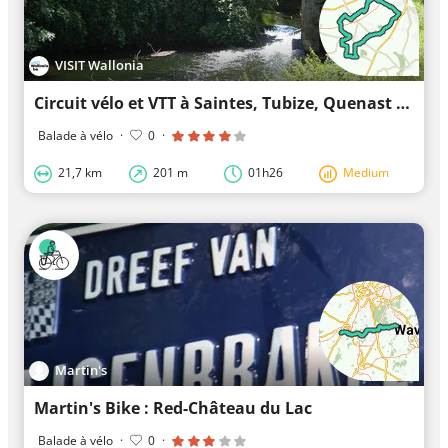
VISIT Wallonia
Circuit vélo et VTT à Saintes, Tubize, Quenast et Rebecq
Balade à vélo
·
0
·
21,7 km
201 m
01h26
Medium
Martin's
Martin's Bike : Red-Château du Lac
Balade à vélo
·
0
·