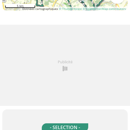
5 km
Données cartographiques
© Thunderforest
© OpenStreetMap contributors
Publicité
- SELECTION -