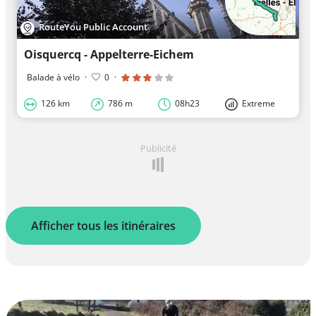
RouteYou Public Account
Oisquercq - Appelterre-Eichem
Balade à vélo
·
0
·
126 km
786 m
08h23
Extreme
Publicité
Afficher tous les itinéraires