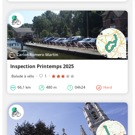
Carlos Romero Martin
Inspection Printemps 2025
Balade à vélo
·
1
·
66,1 km
480 m
04h24
Hard