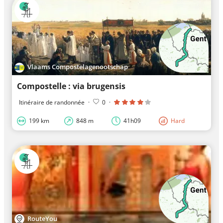
Vlaams Compostelagenootschap
Compostelle : via brugensis
Itinéraire de randonnée
·
0
·
199 km
848 m
41h09
Hard
RouteYou