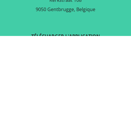
Kerkstraat 108
9050 Gentbrugge, Belgique
TÉLÉCHARGER L'APPLICATION
GRATUITE
SUIVEZ-NOUS SUR