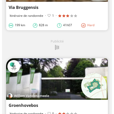
Via Bruggensis
Itinéraire de randonnée
·
1
·
199 km
828 m
41h07
Hard
Publicité
Willem Vandenameele
Groenhovebos
Itinéraire de randonnée
·
0
·