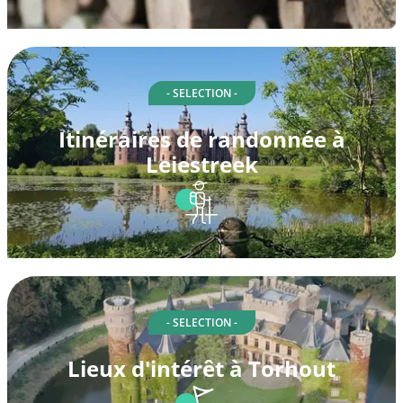
- SELECTION -
Itinéraires de randonnée à
Leiestreek
- SELECTION -
Lieux d'intérêt à Torhout