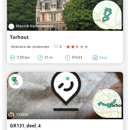
Marnik Vansevenant
Torhout
Itinéraire de randonnée
·
0
·
7,59 km
21 m
01h33
Easy
153304
GR131_deel_4