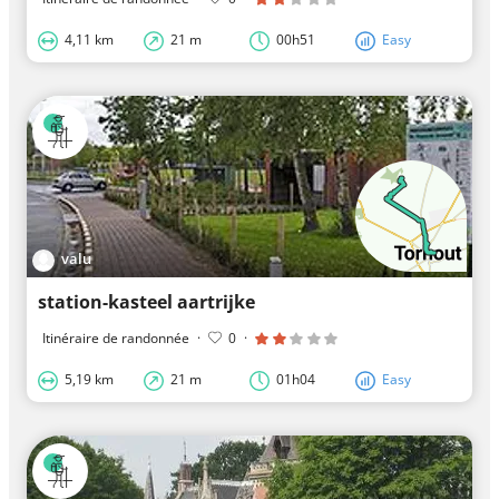
4,11 km
21 m
00h51
Easy
valu
station-kasteel aartrijke
Itinéraire de randonnée
·
0
·
5,19 km
21 m
01h04
Easy