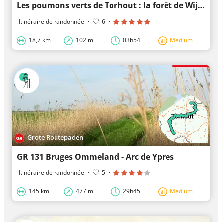
Les poumons verts de Torhout : la forêt de Wijnendale et le domaine provincial d'Aertrycke
Itinéraire de randonnée
·
6
·
18,7 km
102 m
03h54
Medium
Grote Routepaden
GR 131 Bruges Ommeland - Arc de Ypres
Itinéraire de randonnée
·
5
·
145 km
477 m
29h45
Medium