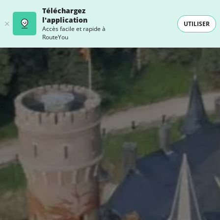
Téléchargez
l'application
UTILISER
Accès facile et rapide à
RouteYou
- SELECTION -