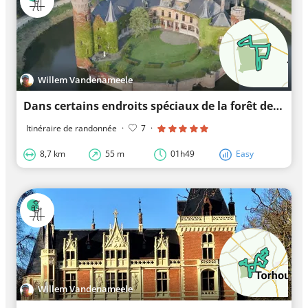
Willem Vandenameele
Dans certains endroits spéciaux de la forêt de Wijnendale
Itinéraire de randonnée
·
7
·
8,7 km
55 m
01h49
Easy
Willem Vandenameele