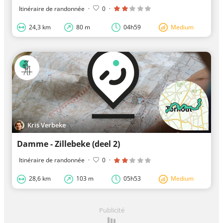
Itinéraire de randonnée
·
0
·
24,3 km
80 m
04h59
Medium
Kris Verbeke
Damme - Zillebeke (deel 2)
Itinéraire de randonnée
·
0
·
28,6 km
103 m
05h53
Medium
Publicité