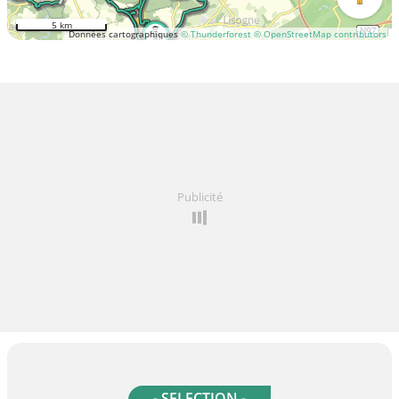
5 km
Données cartographiques
© Thunderforest
© OpenStreetMap contributors
Publicité
- SELECTION -