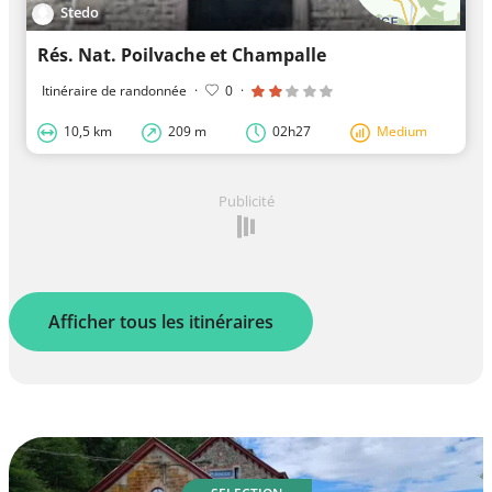
Stedo
Rés. Nat. Poilvache et Champalle
Itinéraire de randonnée
·
0
·
10,5 km
209 m
02h27
Medium
Publicité
Afficher tous les itinéraires