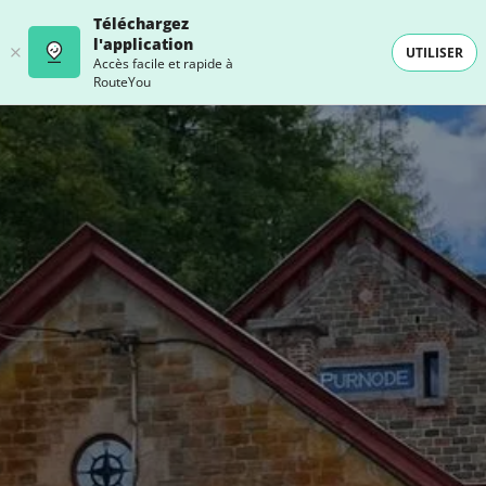
Téléchargez
l'application
UTILISER
Accès facile et rapide à
RouteYou
- SELECTION -