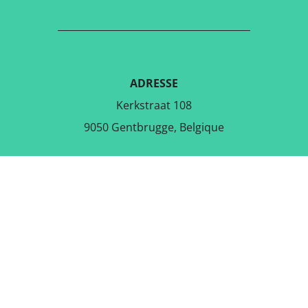
ADRESSE
Kerkstraat 108
9050 Gentbrugge, Belgique
TÉLÉCHARGER L'APPLICATION
GRATUITE