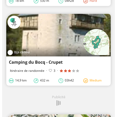
18 km
530 m
04h28
Hard
tijs cornu
Camping du Bocq - Crupet
Itinéraire de randonnée
·
3
·
14,9 km
432 m
03h42
Medium
Publicité