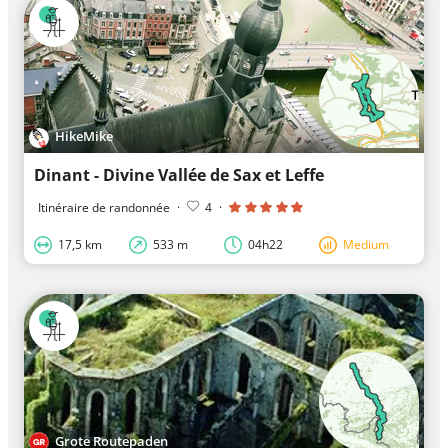
HikeMike
Dinant - Divine Vallée de Sax et Leffe
Itinéraire de randonnée
·
4
·
17,5 km
533 m
04h22
Medium
Grote Routepaden