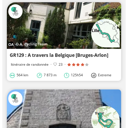
O.A. Cycling Team
GR129 : A travers la Belgique [Bruges-Arlon]
Itinéraire de randonnée
·
23
·
564 km
7 873 m
125h54
Extreme