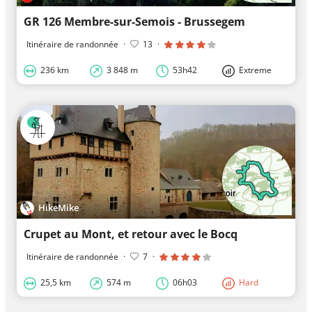
GR 126 Membre-sur-Semois - Brussegem
Itinéraire de randonnée
·
13
·
236 km
3 848 m
53h42
Extreme
HikeMike
Crupet au Mont, et retour avec le Bocq
Itinéraire de randonnée
·
7
·
25,5 km
574 m
06h03
Hard