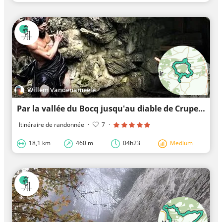
Willem Vandenameele
Par la vallée du Bocq jusqu'au diable de Crupet
Itinéraire de randonnée
·
7
·
18,1 km
460 m
04h23
Medium