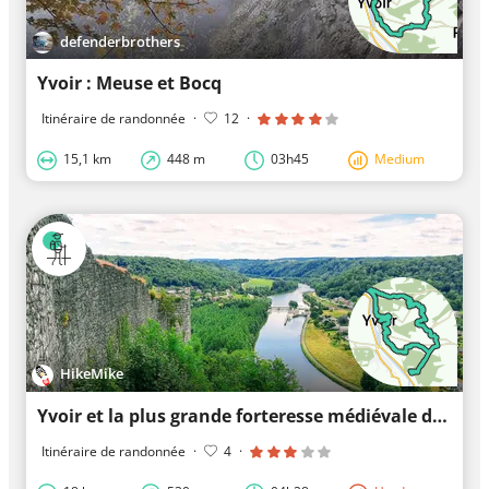
defenderbrothers
Yvoir : Meuse et Bocq
Itinéraire de randonnée
·
12
·
15,1 km
448 m
03h45
Medium
HikeMike
Yvoir et la plus grande forteresse médiévale de la vallée de la Meuse
Itinéraire de randonnée
·
4
·