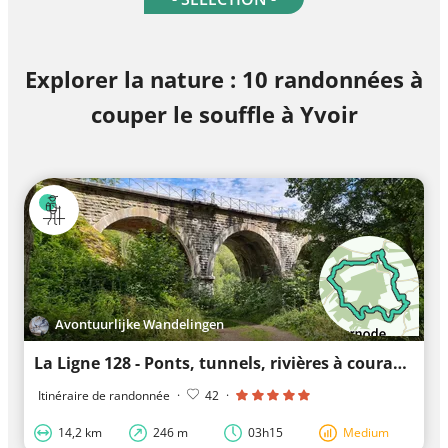
Explorer la nature : 10 randonnées à
couper le souffle à Yvoir
Avontuurlijke Wandelingen
La Ligne 128 - Ponts, tunnels, rivières à courant rapide et le plus beau village de Wallonie
Itinéraire de randonnée
·
42
·
14,2 km
246 m
03h15
Medium