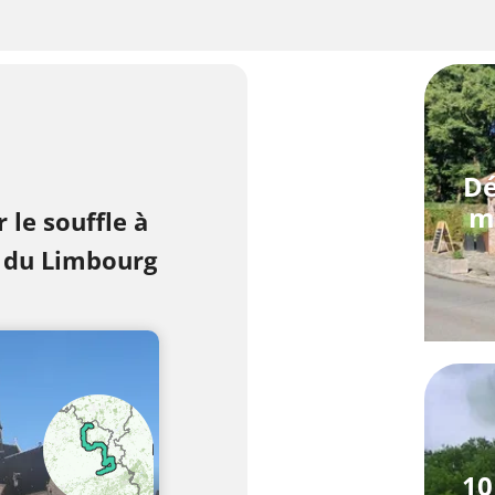
Dé
m
 le souffle à
e du Limbourg
10