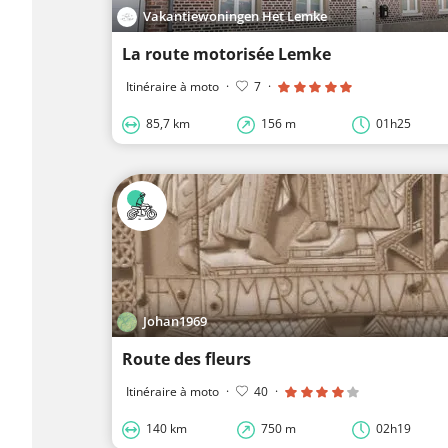
Vakantiewoningen Het Lemke
La route motorisée Lemke
Itinéraire à moto
·
7
·
85,7 km
156 m
01h25
Johan1969
Route des fleurs
Itinéraire à moto
·
40
·
140 km
750 m
02h19