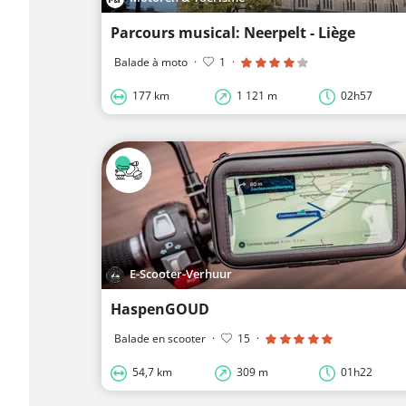
Parcours musical: Neerpelt - Liège
Balade à moto
·
1
·
177 km
1 121 m
02h57
E-Scooter-Verhuur
HaspenGOUD
Balade en scooter
·
15
·
54,7 km
309 m
01h22