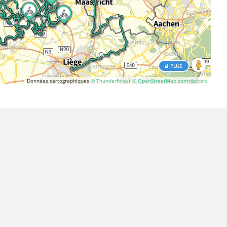
PLUS
Données cartographiques
© Thunderforest
© OpenStreetMap contributors