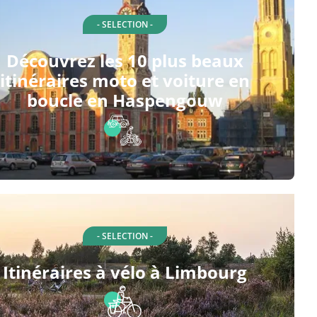
- SELECTION -
Découvrez les 10 plus beaux
itinéraires moto et voiture en
boucle en Haspengouw
- SELECTION -
Itinéraires à vélo à Limbourg