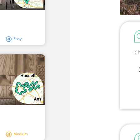
Easy
Ch
Medium