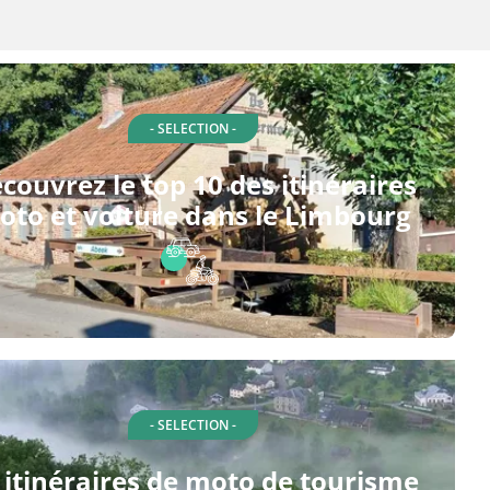
- SELECTION -
couvrez le top 10 des itinéraires
oto et voiture dans le Limbourg
- SELECTION -
 itinéraires de moto de tourisme