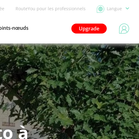
dée
RouteYou pour les professionnels
Langue
oints-nœuds
Upgrade
to à