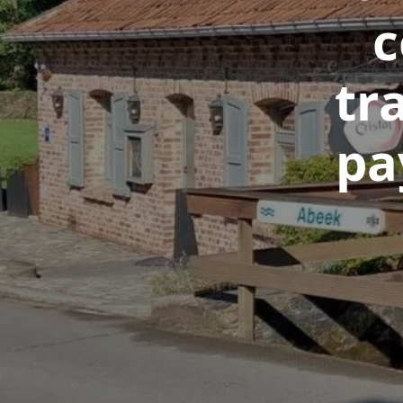
c
tr
pa