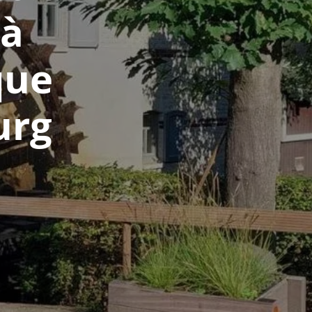
 à
que
urg