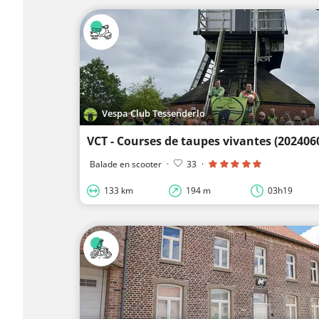
Vespa Club Tessenderlo
VCT - Courses de taupes vivantes (202406
Balade en scooter
·
33
·
133 km
194 m
03h19