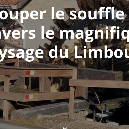
ouper le souffle
avers le magnifi
ysage du Limbo