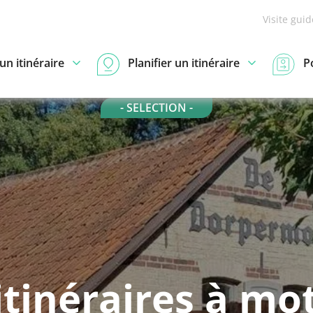
Visite gui
n itinéraire
Planifier un itinéraire
P
- SELECTION -
itinéraires à mo