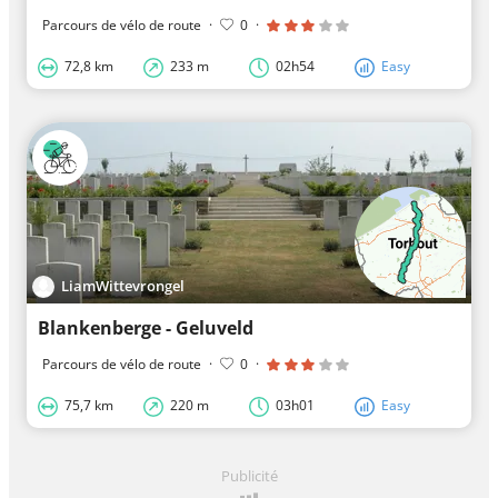
Parcours de vélo de route
·
0
·
72,8 km
233 m
02h54
Easy
LiamWittevrongel
Blankenberge - Geluveld
Parcours de vélo de route
·
0
·
75,7 km
220 m
03h01
Easy
Publicité