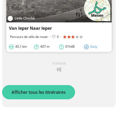
Lode Clincke
Van Ieper Naar Ieper
Parcours de vélo de route
·
0
·
45,1 km
407 m
01h48
Easy
Publicité
Afficher tous les itinéraires