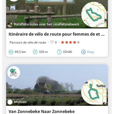
Racefietsroutes over het racefietsnetwerk
Itinéraire de vélo de route pour femmes de et vers le site Trois Canaux
Parcours de vélo de route
·
0
·
69,5 km
326 m
02h46
Easy
Michien
Van Zonnebeke Naar Zonnebeke