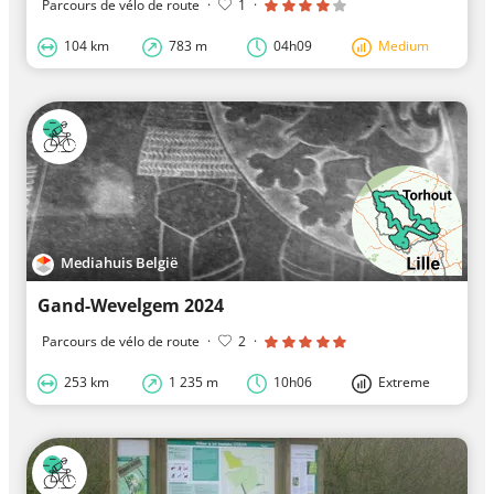
Parcours de vélo de route
·
1
·
104 km
783 m
04h09
Medium
Mediahuis België
Gand-Wevelgem 2024
Parcours de vélo de route
·
2
·
253 km
1 235 m
10h06
Extreme