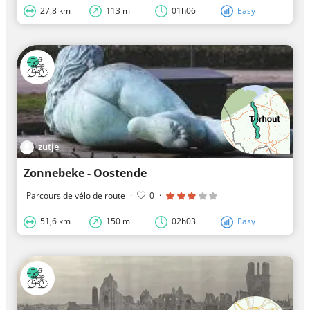
27,8 km
113 m
01h06
Easy
zutje
Zonnebeke - Oostende
Parcours de vélo de route
·
0
·
51,6 km
150 m
02h03
Easy