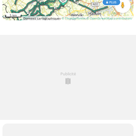
PLUS
5 km
Données cartographiques
© Thunderforest
© OpenStreetMap contributors
Publicité