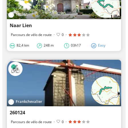
192851
Naar Lien
Parcours de vélo de route
·
0
·
82,4 km
248 m
03h17
Easy
Frankchevalier
260124
Parcours de vélo de route
·
0
·