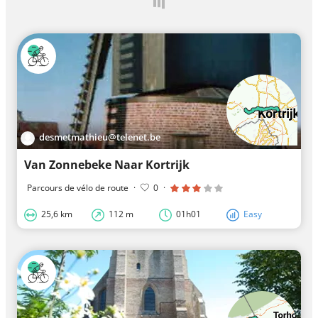
desmetmathieu@telenet.be
Van Zonnebeke Naar Kortrijk
Parcours de vélo de route
·
0
·
25,6 km
112 m
01h01
Easy