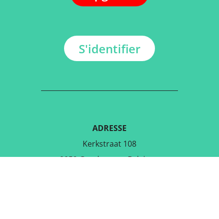
S'identifier
ADRESSE
Kerkstraat 108
9050 Gentbrugge, Belgique
TÉLÉCHARGER L'APPLICATION