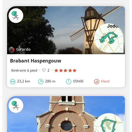
Girardo
Brabant Haspengouw
Itinéraire à pied
·
2
·
23,2 km
286 m
05h06
Hard