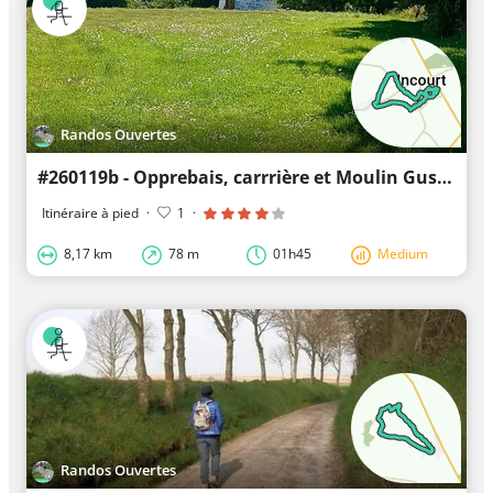
Randos Ouvertes
#260119b - Opprebais, carrrière et Moulin Gustot - 8 km
Itinéraire à pied
·
1
·
8,17 km
78 m
01h45
Medium
Randos Ouvertes