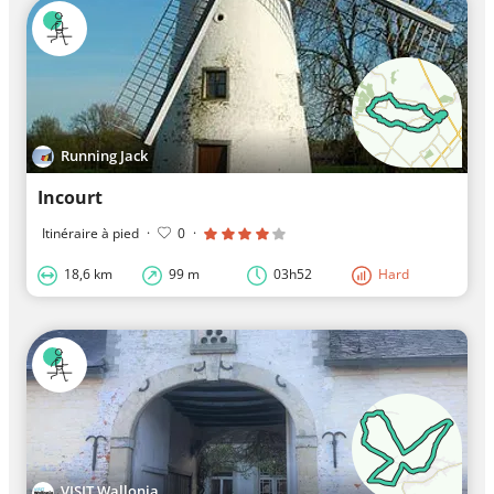
Running Jack
Incourt
Itinéraire à pied
·
0
·
18,6 km
99 m
03h52
Hard
VISIT Wallonia