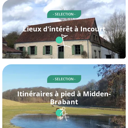
- SELECTION -
Lieux d'intérêt à Incourt
- SELECTION -
Itinéraires à pied à Midden-
Brabant