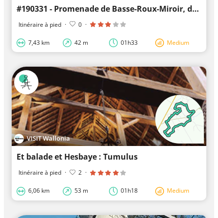
#190331 - Promenade de Basse-Roux-Miroir, dont 3 km du GR 579****
Itinéraire à pied
·
0
·
7,43 km
42 m
01h33
Medium
VISIT Wallonia
Et balade et Hesbaye : Tumulus
Itinéraire à pied
·
2
·
6,06 km
53 m
01h18
Medium