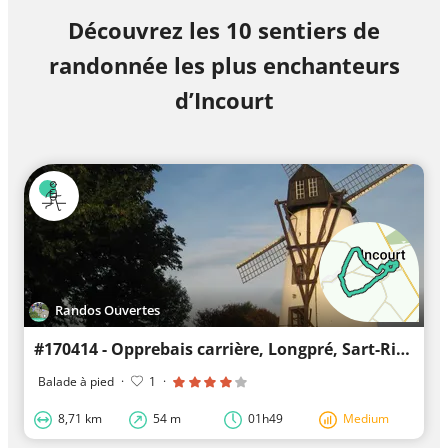
Découvrez les 10 sentiers de
randonnée les plus enchanteurs
d’Incourt
Randos Ouvertes
#170414 - Opprebais carrière, Longpré, Sart-Risbart***
Balade à pied
·
1
·
8,71 km
54 m
01h49
Medium