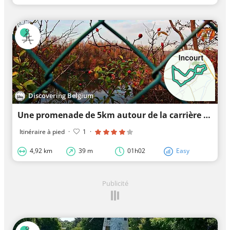
Discovering Belgium
Une promenade de 5km autour de la carrière et du village d’Opprebais
Itinéraire à pied
·
1
·
4,92 km
39 m
01h02
Easy
Publicité