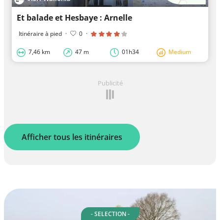
Et balade et Hesbaye : Arnelle
Itinéraire à pied
·
0
·
7,46 km
47 m
01h34
Medium
Publicité
Afficher tous les itinéraires
- SELECTION -