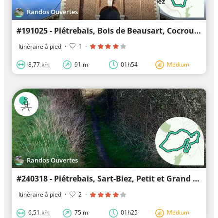
Randos Ouvertes
#191025 - Piétrebais, Bois de Beausart, Cocrou et Sart****
Itinéraire à pied
·
1
·
8,77 km
91 m
01h54
Medium
Randos Ouvertes
#240318 - Piétrebais, Sart-Biez, Petit et Grand Haquedau***
Itinéraire à pied
·
2
·
6,51 km
75 m
01h25
Medium