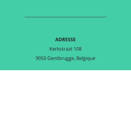
ADRESSE
Kerkstraat 108
9050 Gentbrugge, Belgique
TÉLÉCHARGER L'APPLICATION
GRATUITE