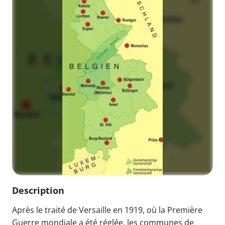
Description
Après le traité de Versaille en 1919, où la Première
Guerre mondiale a été réglée, les communes de