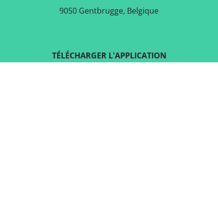
9050 Gentbrugge, Belgique
TÉLÉCHARGER L'APPLICATION
GRATUITE
SUIVEZ-NOUS SUR