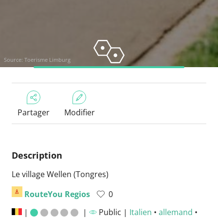
Source: Toerisme Limburg
Partager
Modifier
Description
Le village Wellen (Tongres)
RouteYou Regios
0
|
|
Public |
Italien
•
allemand
•