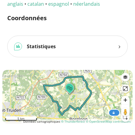
anglais
•
catalan
•
espagnol
•
néerlandais
Coordonnées
Statistiques
5 km
Données cartographiques
© Thunderforest
© OpenStreetMap contributors