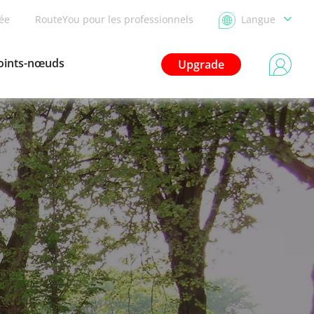
dée
RouteYou pour les professionnels
Langue
oints-nœuds
Upgrade