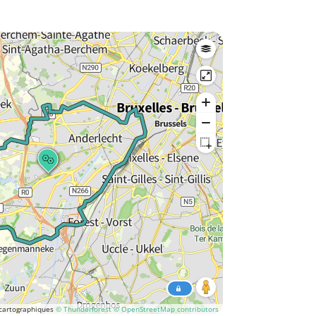
cartographiques
© Thunderforest
© OpenStreetMap contributors