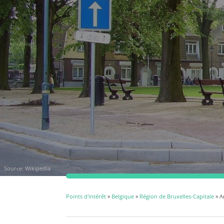
Source:
Wikipedia
Points d'intérêt
»
Belgique
»
Région de Bruxelles-Capitale
» A