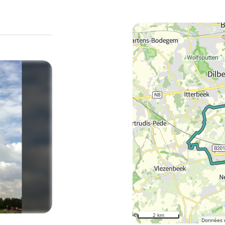
2 km
Données 