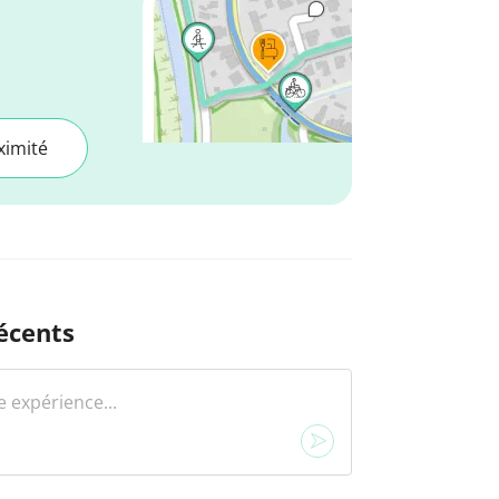
ximité
écents