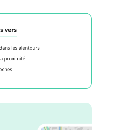
s vers
 dans les alentours
 a proximité
roches