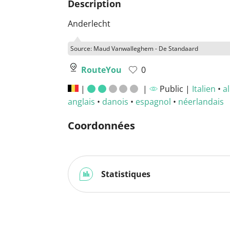
Description
Anderlecht
Source: Maud Vanwalleghem - De Standaard
RouteYou
0
|
|
Public |
Italien
•
a
anglais
•
danois
•
espagnol
•
néerlandais
Coordonnées
Statistiques