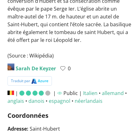
conversion d’Hubert et sa consécration comme
évêque par le pape Serge Ier. L’église abrite un
maître-autel de 17 m. de hauteur et un autel de
Saint-Hubert, qui contient l’étole sacrée. La basilique
abrite également le tombeau de saint Hubert, qui a
été offert par le roi Léopold Ier.
(Source : Wikipédia)
Sarah De Keyzer
0
Traduit par
Azure
|
|
Public |
Italien
•
allemand
•
anglais
•
danois
•
espagnol
•
néerlandais
Coordonnées
Adresse:
Saint-Hubert