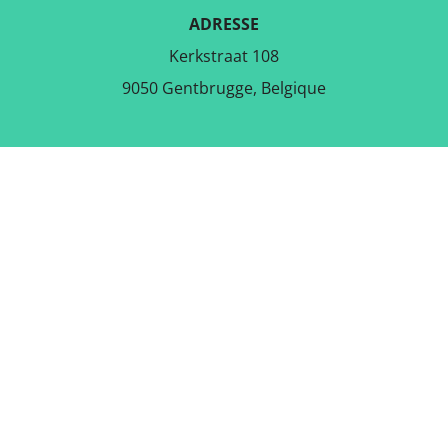
ADRESSE
Kerkstraat 108
9050 Gentbrugge, Belgique
TÉLÉCHARGER L'APPLICATION
GRATUITE