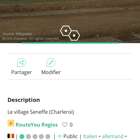
Source:
Wikipedia
Droits d'auteur: All rights reserved
Partager
Modifier
Description
Le village Seneffe (Charleroi)
RouteYou Regios
0
|
|
Public |
Italien
•
allemand
•