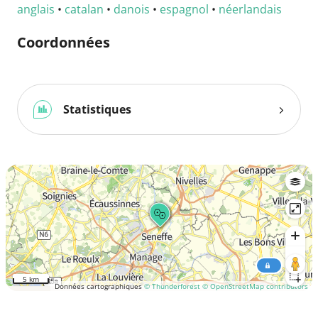
anglais
•
catalan
•
danois
•
espagnol
•
néerlandais
Coordonnées
Statistiques
5 km
Données cartographiques
© Thunderforest
© OpenStreetMap contributors