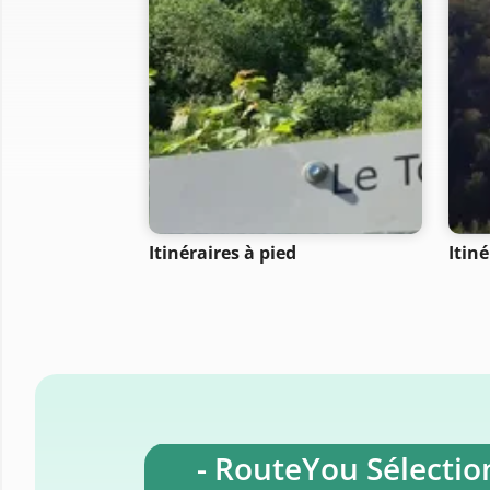
Itinéraires à pied
Itin
- RouteYou Sélection