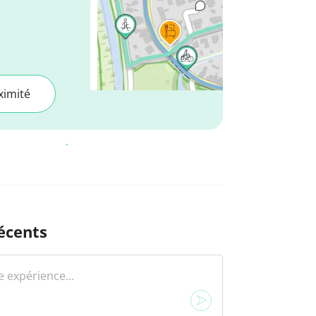
ximité
écents