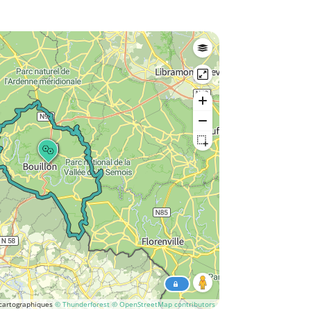
cartographiques
© Thunderforest
© OpenStreetMap contributors