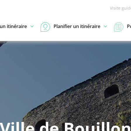
Visite gui
n itinéraire
Planifier un itinéraire
P
Ville de Bouillo