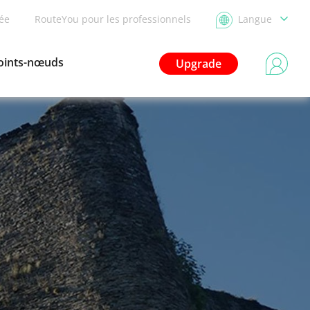
dée
RouteYou pour les professionnels
Langue
oints-nœuds
Upgrade
n