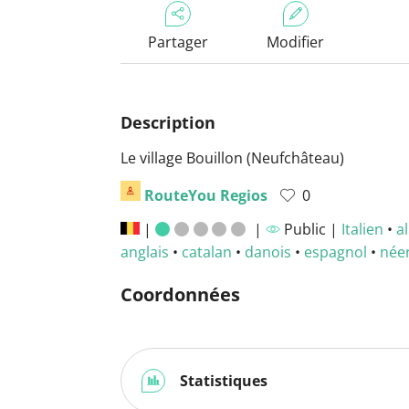
Partager
Modifier
Description
Le village Bouillon (Neufchâteau)
RouteYou Regios
0
|
|
Public |
Italien
•
a
anglais
•
catalan
•
danois
•
espagnol
•
née
Coordonnées
Statistiques