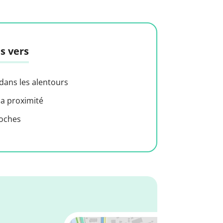
s vers
 dans les alentours
 a proximité
roches