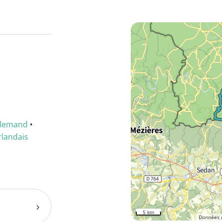
llemand
•
rlandais
5 km
Données 