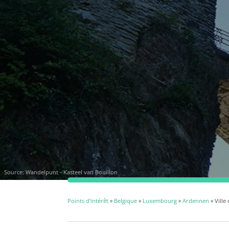
Source: Wandelpunt - Kasteel van Bouillon
Points d'intérêt
»
Belgique
»
Luxembourg
»
Ardennen
» Ville