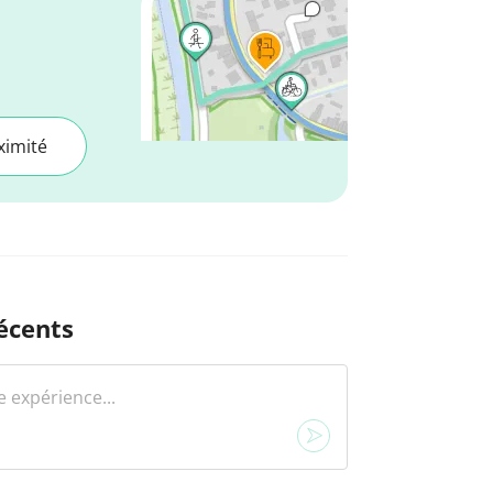
ximité
écents