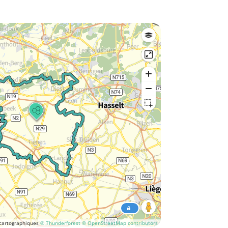
cartographiques
© Thunderforest
© OpenStreetMap contributors