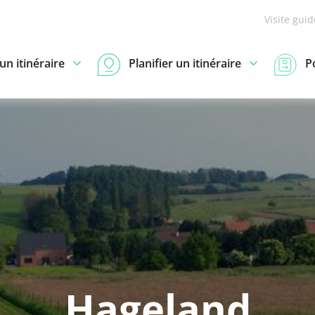
Visite gui
n itinéraire
Planifier un itinéraire
P
Hageland