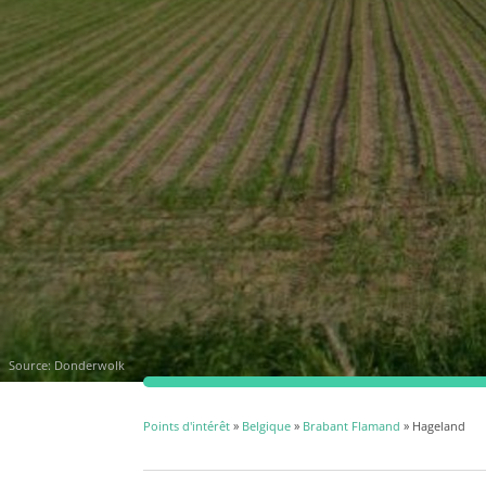
Source:
Donderwolk
Points d'intérêt
»
Belgique
»
Brabant Flamand
» Hageland