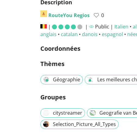
Description
RouteYou Regios
0
|
|
Public |
Italien
•
a
anglais
•
catalan
•
danois
•
espagnol
•
née
Coordonnées
Thèmes
Géographie
Les meilleures ch
Groupes
citystreamer
Geografie van B
Selection_Picture_All_Types