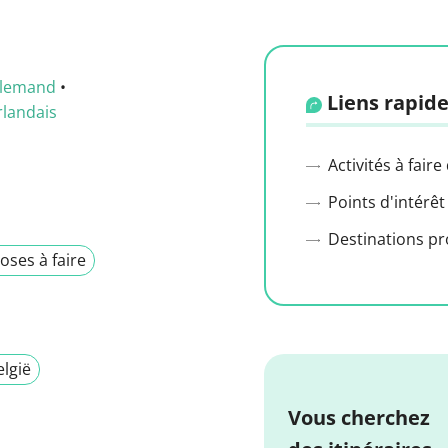
llemand
•
Liens rapide
rlandais
Activités à faire
Points d'intérêt
Destinations p
oses à faire
elgië
Vous cherchez