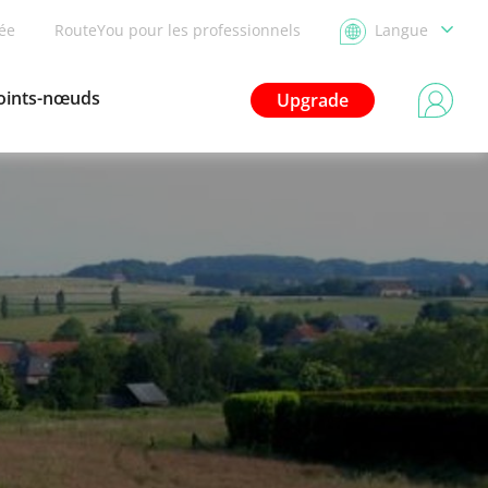
dée
RouteYou pour les professionnels
Langue
oints-nœuds
Upgrade