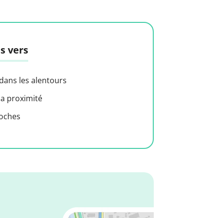
s vers
 dans les alentours
 a proximité
roches