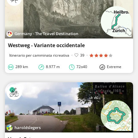
Germany - The Travel Destination
Westweg - Variante occidentale
Itinerario per camminata ricreativa
·
39
·
289 km
8.977 m
72o40
Extreme
haroldslegers