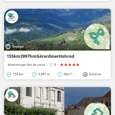
Tovape
155km3997hmGérardmerHohrod
Itinerario per bici da corsa
·
6
·
155 km
3.997 m
06o11
Extreme