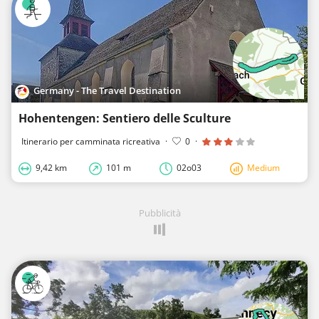
Germany - The Travel Destination
Hohentengen: Sentiero delle Sculture
Itinerario per camminata ricreativa
·
0
·
9,42 km
101 m
02o03
Medium
Pubblicità