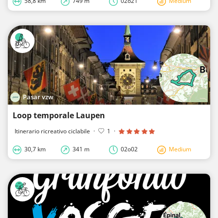
58,8 km
749 m
02o21
Medium
Pasar vzw
Loop temporale Laupen
Itinerario ricreativo ciclabile
·
1
·
30,7 km
341 m
02o02
Medium