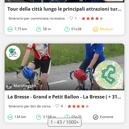
Tour della città lungo le principali attrazioni turistiche di Ginevra
Itinerario per camminata ricreativa
·
1
·
7,75 km
58 m
01o38
Medium
MarcHeggen
La Bresse - Grand e Petit Ballon - La Bresse ( + 3100 hm)
Itinerario per bici da corsa
·
4
·
134 km
3.168 m
05o20
Extreme
1 - 43 / 1000+