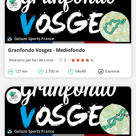
Golazo Sports France
Granfondo Vosges - Mediofondo
Itinerario per bici da corsa
·
2
·
121 km
2.700 m
04o49
Extreme
Golazo Sports France