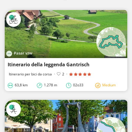
Pasar vzw
Itinerario della leggenda Gantrisch
Itinerario per bici da corsa
·
2
·
63,8 km
1.278 m
02o33
Medium