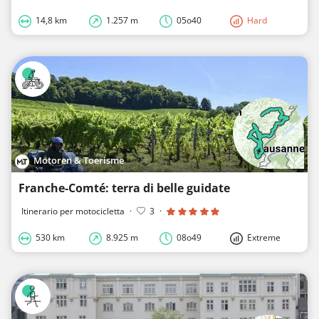
14,8 km
1.257 m
05o40
Hard
Motoren & Toerisme
Franche-Comté: terra di belle guidate
Itinerario per motocicletta
·
3
·
530 km
8.925 m
08o49
Extreme