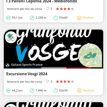
I 3 Palloni Capofila 2024 - Mediofondo
Itinerario per bici da corsa
·
3
·
93,1 km
2.238 m
03o43
Medium
Golazo Sports France
Escursione Vosgi 2024
Itinerario per bici da corsa
·
3
·
64,2 km
1.446 m
02o34
Medium