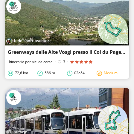
ludo-sport-aventure
Greenways delle Alte Vosgi presso il Col du Page da Remiremont (Vosgi)
Itinerario per bici da corsa
·
3
·
72,6 km
586 m
02o54
Medium
sutorjr