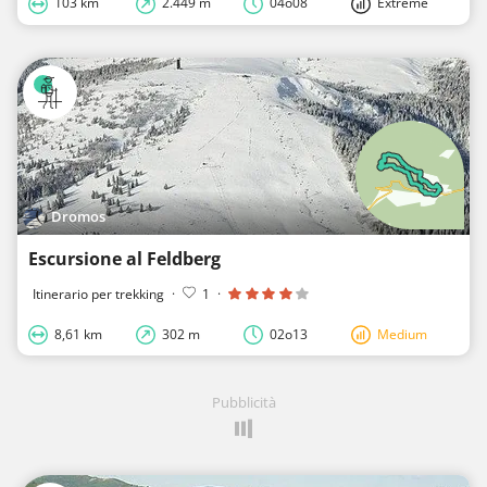
103 km
2.449 m
04o08
Extreme
Dromos
Escursione al Feldberg
Itinerario per trekking
·
1
·
8,61 km
302 m
02o13
Medium
Pubblicità