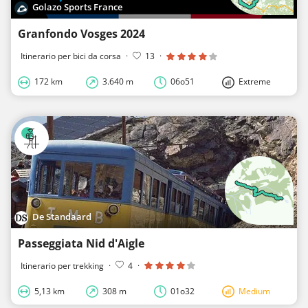
Golazo Sports France
Granfondo Vosges 2024
Itinerario per bici da corsa
·
13
·
172 km
3.640 m
06o51
Extreme
De Standaard
Passeggiata Nid d'Aigle
Itinerario per trekking
·
4
·
5,13 km
308 m
01o32
Medium