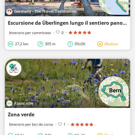
Germany - The Travel Destination
Escursione da Überlingen lungo il sentiero panoramico verso Meersburg
Itinerario per camminata
·
0
·
27,2 km
305 m
05o56
Medium
Pasar vzw
Zona verde
Itinerario per bici da corsa
·
1
·