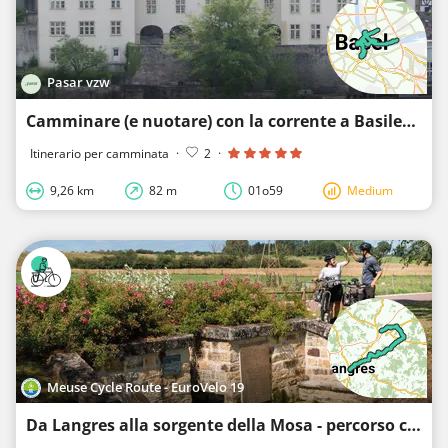
Pasar vzw
Camminare (e nuotare) con la corrente a Basilea
Itinerario per camminata
·
2
·
9,26 km
82 m
01o59
Medium
Meuse Cycle Route - EuroVelo 19
Da Langres alla sorgente della Mosa - percorso ciclabile della Mosa