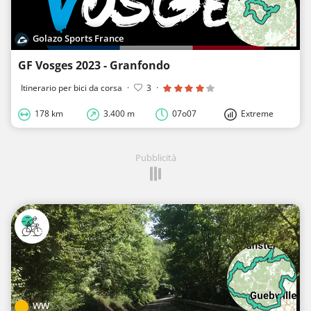
Golazo Sports France
GF Vosges 2023 - Granfondo
Itinerario per bici da corsa
·
3
·
178 km
3.400 m
07o07
Extreme
Pubblicità
WW