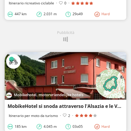
Itinerario ricreativo ciclabile
·
0
·
447 km
2.031 m
29o49
Hard
Pubblicità
Mobikehotel, motorvriendelijke hotels
MobikeHotel si snoda attraverso l'Alsazia e le Vosgi
Itinerario per moto da turismo
·
2
·
185 km
4.045 m
03o05
Hard