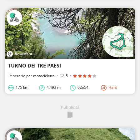
RouteYou
TURNO DEI TRE PAESI
Itinerario per motocicletta
·
5
·
175 km
4.493 m
02o54
Hard
Pubblicità