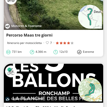
Motoren & Toerisme
Percorso Maas tre giorni
Itinerario per motocicletta
·
7
·
731 km
4.366 m
12o10
Extreme
Golazo Sports France