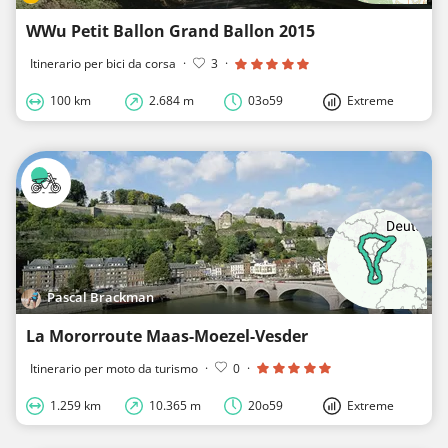
WWu Petit Ballon Grand Ballon 2015
Itinerario per bici da corsa
·
3
·
100 km
2.684 m
03o59
Extreme
Pascal Brackman
La Mororroute Maas-Moezel-Vesder
Itinerario per moto da turismo
·
0
·
1.259 km
10.365 m
20o59
Extreme