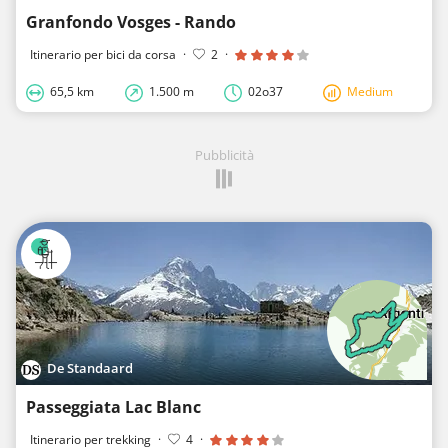
Granfondo Vosges - Rando
Itinerario per bici da corsa
·
2
·
65,5 km
1.500 m
02o37
Medium
Pubblicità
De Standaard
Passeggiata Lac Blanc
Itinerario per trekking
·
4
·