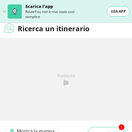
Scarica l'app
USA APP
RouteYou non è mai stato così
semplice
Ricerca un itinerario
Pubblicità
1
Mostra la mappa