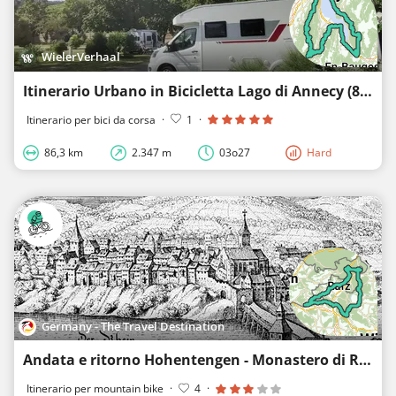
WielerVerhaal
Itinerario Urbano in Bicicletta Lago di Annecy (89 km e 2.290 metri di dislivello)
Itinerario per bici da corsa
·
1
·
86,3 km
2.347 m
03o27
Hard
Germany - The Travel Destination
Andata e ritorno Hohentengen - Monastero di Rheinau
Itinerario per mountain bike
·
4
·