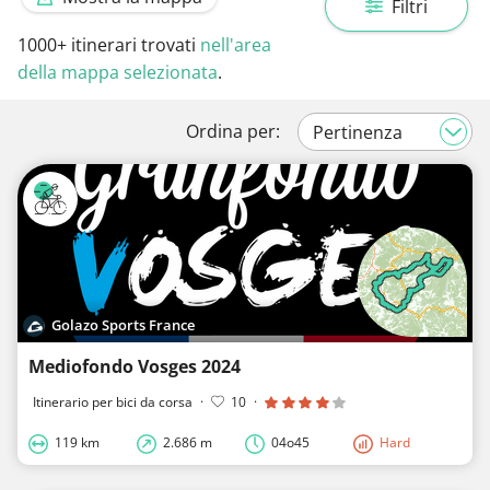
Filtri
1000+
itinerari trovati
nell'area
della mappa selezionata
.
Ordina per:
Golazo Sports France
Mediofondo Vosges 2024
Itinerario per bici da corsa
·
10
·
119 km
2.686 m
04o45
Hard