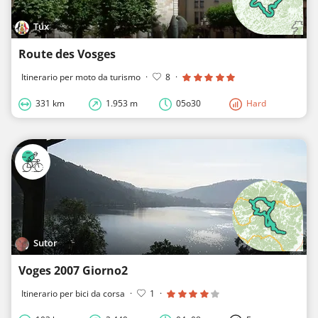
Tux
Route des Vosges
Itinerario per moto da turismo
·
8
·
331 km
1.953 m
05o30
Hard
Sutor
Voges 2007 Giorno2
Itinerario per bici da corsa
·
1
·