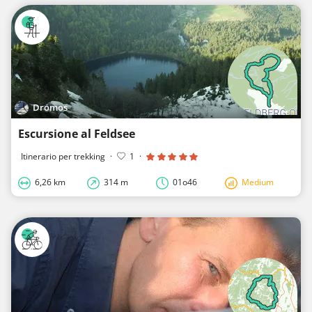
Dromos
Escursione al Feldsee
Itinerario per trekking
·
1
·
6,26 km
314 m
01o46
Medium