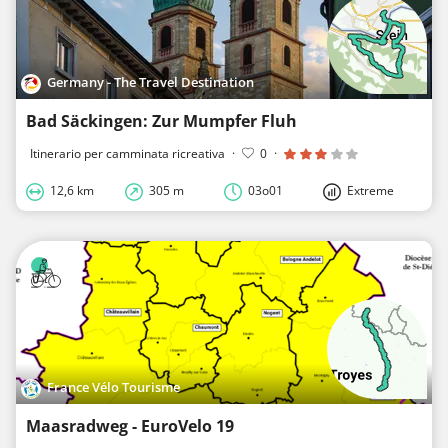
Germany - The Travel Destination
Bad Säckingen: Zur Mumpfer Fluh
Itinerario per camminata ricreativa
·
0
·
12,6 km
305 m
03o01
Extreme
France Vélo Tourisme
Maasradweg - EuroVelo 19