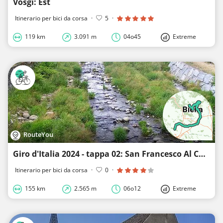
Vosgi: Est
Itinerario per bici da corsa
·
5
·
119 km
3.091 m
04o45
Extreme
RouteYou
Giro d'Italia 2024 - tappa 02: San Francesco Al Campo - Oropa
Itinerario per bici da corsa
·
0
·
155 km
2.565 m
06o12
Extreme