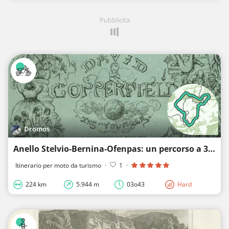
Pubblicità
Dromos
Anello Stelvio-Bernina-Ofenpas: un percorso a 3 passi di montagna
Itinerario per moto da turismo
·
1
·
224 km
5.944 m
03o43
Hard