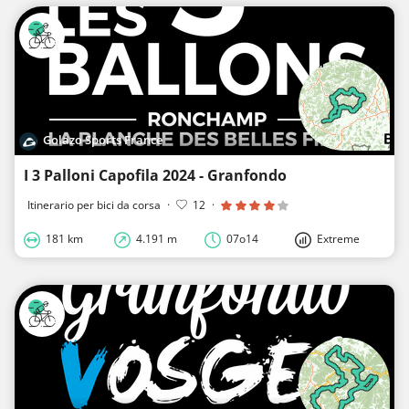
Golazo Sports France
I 3 Palloni Capofila 2024 - Granfondo
Itinerario per bici da corsa
·
12
·
181 km
4.191 m
07o14
Extreme