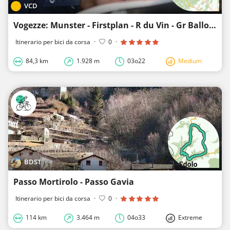
VCD
Vogezze: Munster - Firstplan - R du Vin - Gr Ballon - R d Crêtes - Platzerwasel (85km - 1600hm)
Itinerario per bici da corsa
·
0
·
84,3 km
1.928 m
03o22
Medium
BDST
Passo Mortirolo - Passo Gavia
Itinerario per bici da corsa
·
0
·
114 km
3.464 m
04o33
Extreme