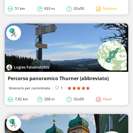
51 km
633 m
02o50
Medium
Logies Felsenstüble
Percorso panoramico Thurner (abbreviato)
Itinerario per camminata
·
1
·
7,82 km
268 m
02o00
Hard