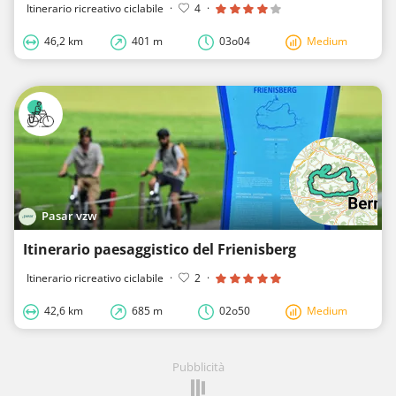
Itinerario ricreativo ciclabile
·
4
·
46,2 km
401 m
03o04
Medium
Pasar vzw
Itinerario paesaggistico del Frienisberg
Itinerario ricreativo ciclabile
·
2
·
42,6 km
685 m
02o50
Medium
Pubblicità