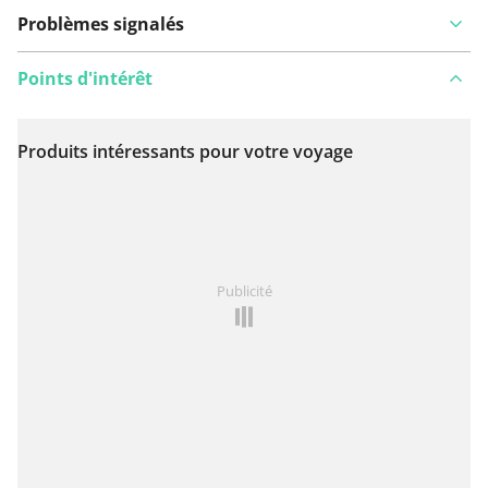
Problèmes signalés
Points d'intérêt
Produits intéressants pour votre voyage
Voir sur la carte
Vous avez remarqué quelque chose sur cet itinéraire ?
Publicité
Ajouter rapport