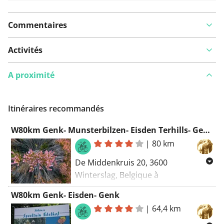
Commentaires
Activités
A proximité
Itinéraires recommandés
W80km Genk- Munsterbilzen- Eisden Terhills- Genk
|
80 km
De Middenkruis 20, 3600
Winterslag, Belgique à
Munsterbilzen- Gellik- Lanaken-
W80km Genk- Eisden- Genk
Neerharen- Rekem- Opgrimbie-
|
64,4 km
Maasmechelen- Eisden- TERHILLS-