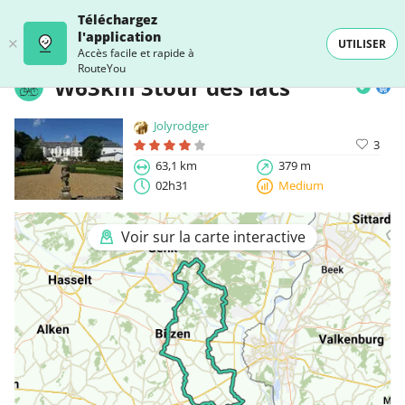
Téléchargez
l'application
UTILISER
Accès facile et rapide à
RouteYou
W63km 3tour des lacs
Jolyrodger
3
63,1 km
379 m
02h31
Medium
Voir sur la carte interactive