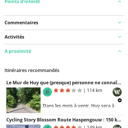
Points d'intérêt
Commentaires
Voir sur la carte
Activités
A proximité
Vous avez remarqué quelque chose sur cet itinéraire ?
Ajouter rapport
Itinéraires recommandés
Le Mur de Huy que (presque) personne ne connaît : un kilomètre et demi d’escalade avec des somme
|
114 km
Dans les mois à venir, Huy sera à
nouveau très populaire auprès des
Cycling Story Blossom Route Haspengouw : 150 km de sinueux avec plus de 1 000 altimètres
cyclotouristes. Après tout, de
nombreux passionnés aiment faire
|
149 km