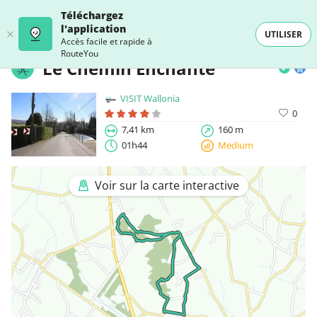
Téléchargez
l'application
UTILISER
Accès facile et rapide à
RouteYou
Le Chemin Enchanté
VISIT Wallonia
0
7,41 km
160 m
01h44
Medium
Voir sur la carte interactive