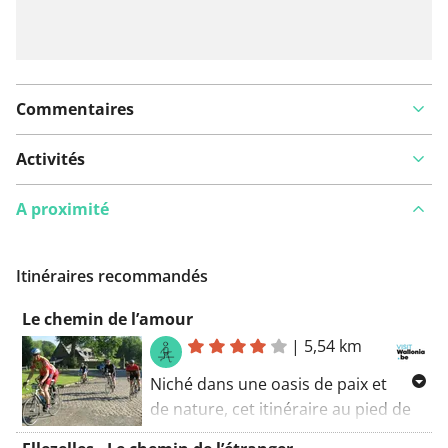
Commentaires
Activités
A proximité
Itinéraires recommandés
Le chemin de l’amour
|
5,54 km
Niché dans une oasis de paix et
de nature, cet itinéraire au pied de
la Les collines symbolisent l’Amour