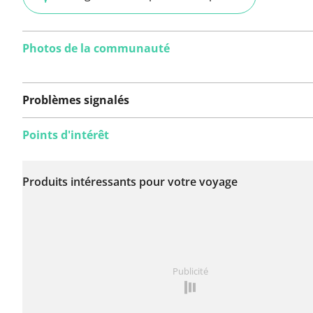
Photos de la communauté
Problèmes signalés
Points d'intérêt
Aucun problème n'a
encore été signalé sur
Produits intéressants pour votre voyage
cet itinéraire.
Vous avez remarqué quelque chose sur cet itinéraire ?
Publicité
rapport