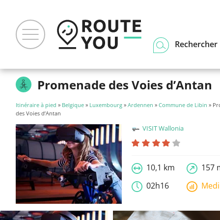
Rechercher u
Promenade des Voies d’Antan
Itinéraire à pied
»
Belgique
»
Luxembourg
»
Ardennen
»
Commune de Libin
» P
des Voies d’Antan
VISIT Wallonia
10,1 km
157 
02h16
Med