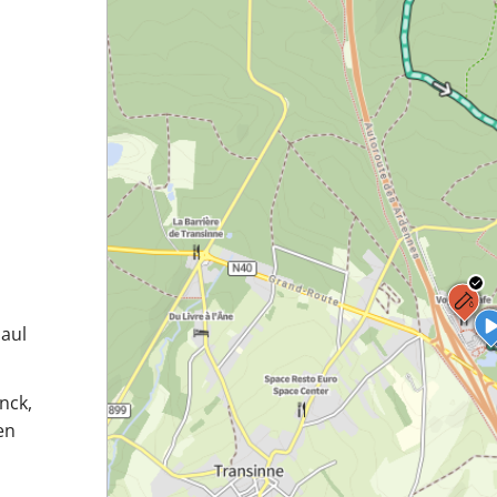
Paul
nck,
en