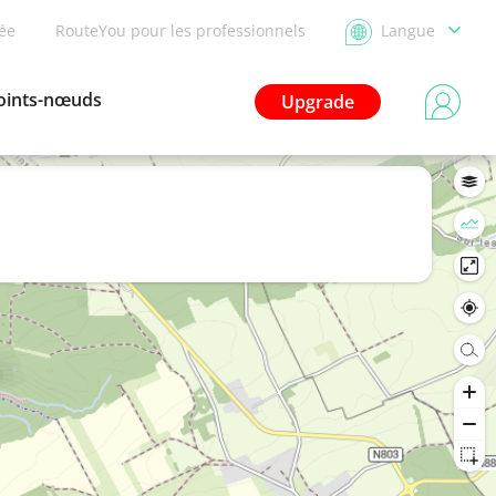
dée
RouteYou pour les professionnels
Langue
oints-nœuds
Upgrade