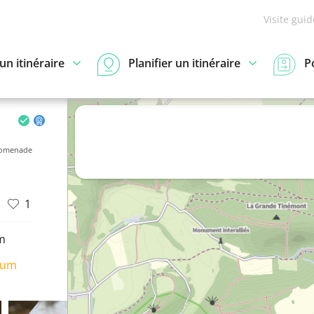
Visite gui
n itinéraire
Planifier un itinéraire
P
romenade
1
m
ium