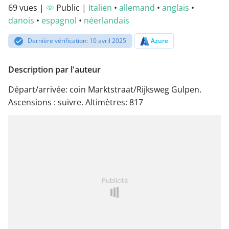
69 vues |
Public |
Italien
•
allemand
•
anglais
•
danois
•
espagnol
•
néerlandais
Dernière vérification: 10 avril 2025
Azure
Description par l'auteur
Départ/arrivée: coin Marktstraat/Rijksweg Gulpen.
Ascensions : suivre. Altimètres: 817
Publicité