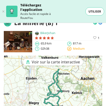
Téléchargez
l'application
UTILISER
Accès facile et rapide à
RouteYou
La Minerie (B) 1
BikerJohan
1
65,9 km
817 m
02h38
Medium
Voir sur la carte interactive