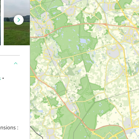
s
•
nsions :