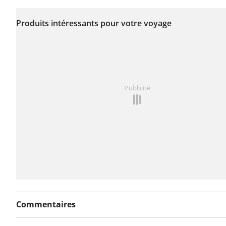
Aucun problème n'a
encore été signalé sur
Produits intéressants pour votre voyage
cet itinéraire.
Vous avez remarqué quelque chose sur cet itinéraire ?
Publicité
rapport
Commentaires