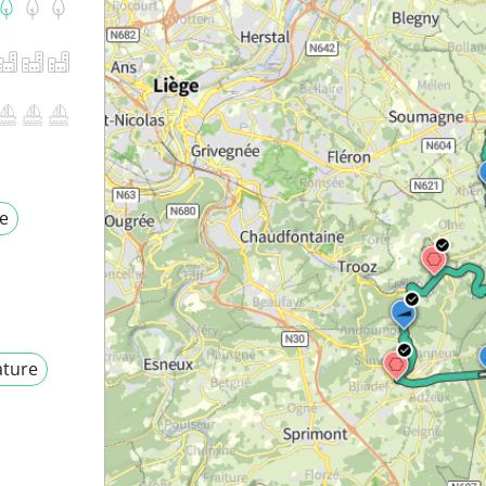
e
ture