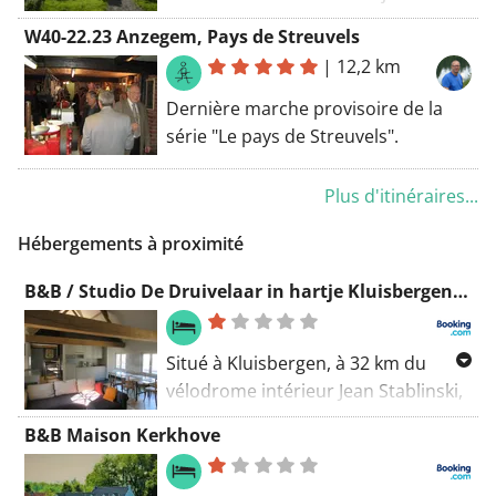
(Stijn Streuvels)
W40-22.23 Anzegem, Pays de Streuvels
|
12,2 km
Dernière marche provisoire de la
série "Le pays de Streuvels".
Plus d'itinéraires...
Hébergements à proximité
B&B / Studio De Druivelaar in hartje Kluisbergen (Berchem)
Situé à Kluisbergen, à 32 km du
vélodrome intérieur Jean Stablinski,
le B&B / Studio De Druivelaar
B&B Maison Kerkhove
propose des hébergements avec
connexion Wi-Fi et parking privé