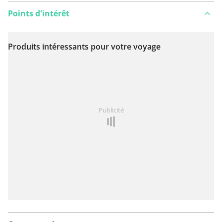
Points d'intérêt
Produits intéressants pour votre voyage
Voir sur la carte
Vous avez remarqué quelque chose sur cet itinéraire ?
Publicité
Ajouter rapport