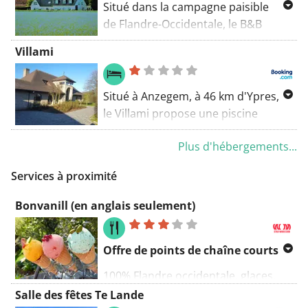
gratuits.
Situé dans la campagne paisible
de Flandre-Occidentale, le B&B
Maison Kerkhove vous accueille à 20
Villami
minutes de route de Courtrai.
Waregem et Audenarde sont
accessibles en seulement 10
Situé à Anzegem, à 46 km d'Ypres,
minutes en voiture.
le Villami propose une piscine
extérieure ouverte en saison et une
Plus d'hébergements...
connexion Wi-Fi gratuite. Un petit-
déjeuner continental est servi tous
Services à proximité
les matins sur place.
Bonvanill (en anglais seulement)
Offre de points de chaîne courts
100% Flandre occidentale, glaces,
boissons, dessert laitier
Salle des fêtes Te Lande