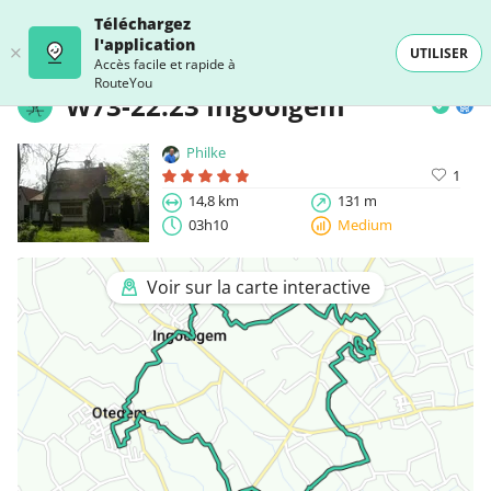
Téléchargez
l'application
UTILISER
Accès facile et rapide à
RouteYou
W73-22.23 Ingooigem
Philke
1
14,8 km
131 m
03h10
Medium
Voir sur la carte interactive