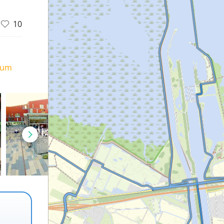
10
ium