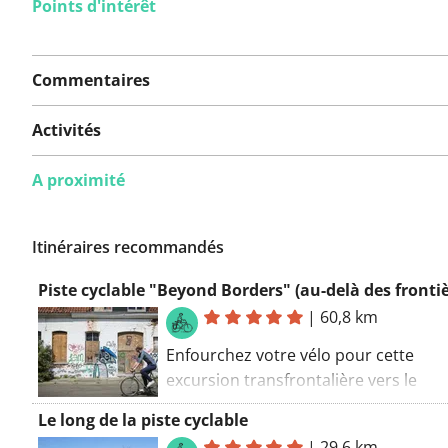
Points d'intérêt
Aucun problème n'a
encore été signalé sur
Commentaires
cet itinéraire.
Activités
A proximité
Vous avez remarqué quelque chose sur cet itinéraire ?
rapport
Itinéraires recommandés
Piste cyclable "Beyond Borders" (au-delà des frontiè
|
60,8 km
Enfourchez votre vélo pour cette
excursion transfrontalière vers le
Verdronken Land van Saeftinghe en F
Le long de la piste cyclable
zélandaise. Vous pouvez raccourcir le
|
29,6 km