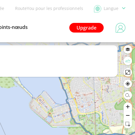
dée
RouteYou pour les professionnels
Langue
oints-nœuds
Upgrade