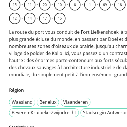
-
-
-
-
-
-
-
15
11
20
10
8
1
69
18
-
-
-
12
14
17
15
La route du port vous conduit de Fort Liefkenshoek, à t
plus grande écluse du monde, en passant par Doel et 
nombreuses zones d'oiseaux de prairie, jusqu'au cha
village de polder de Kallo. Ici, vous passez d'un contras
l'autre : des énormes porte-conteneurs aux forts sécula
des chevaux sauvages à l'architecture industrielle de c
mondiale, du simplement petit à l'immensément grand
Région
Waasland
Benelux
Vlaanderen
Beveren-Kruibeke-Zwijndrecht
Stadsregio Antwerp