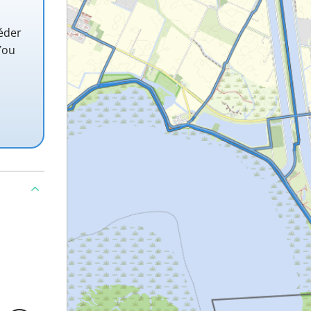
éder
You