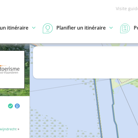
Visite gui
n itinéraire
Planifier un itinéraire
P
wijndrecht
»