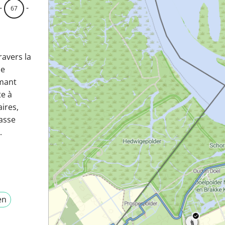
-
-
67
ravers la
de
rmant
te à
ires,
lasse
.
en