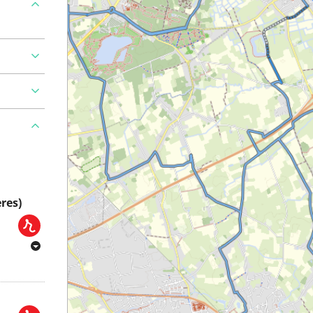
Ajouter
res)
landre
 trajet