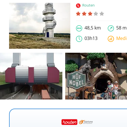
Routen
48,5 km
58 m
03h13
Med