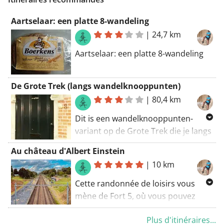
Aartselaar: een platte 8-wandeling
|
24,7 km
Aartselaar: een platte 8-wandeling
De Grote Trek (langs wandelknooppunten)
|
80,4 km
Dit is een wandelknooppunten-
variant op de Grote Trek die je langs
een mooier en rustiger traject
Au château d'Albert Einstein
stuurt. Het traject is wel een 23 km
|
10 km
langer dan het officiële traject!
Cette randonnée de loisirs vous
De Grote Trek is één van de
mène de Fort 5, où vous pouvez
bekendste bedevaarttochten in
garer votre voiture, au château de
Vlaanderen. Al sinds 1931 trekt men
Plus d'itinéraires...
Cantecroy, qui a un lien avec Albert