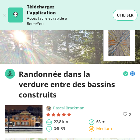
Téléchargez
l'application
UTILISER
Accès facile et rapide à
RouteYou
Randonnée dans la
verdure entre des bassins
construits
Pascal Brackman
2
22,8 km
63 m
04h39
Medium