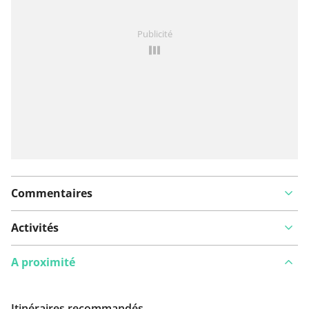
Vous avez remarqué quelque chose sur cet itinéraire ?
Publicité
Ajouter rapport
Commentaires
Activités
A proximité
Itinéraires recommandés