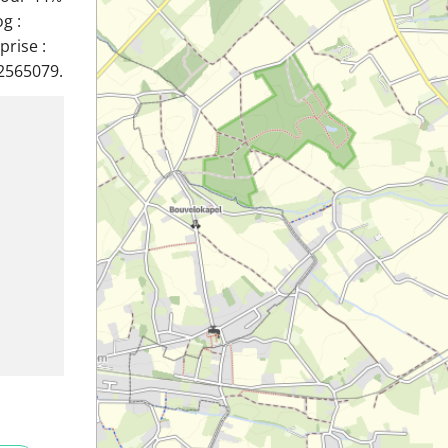
g :
rise :
2565079.