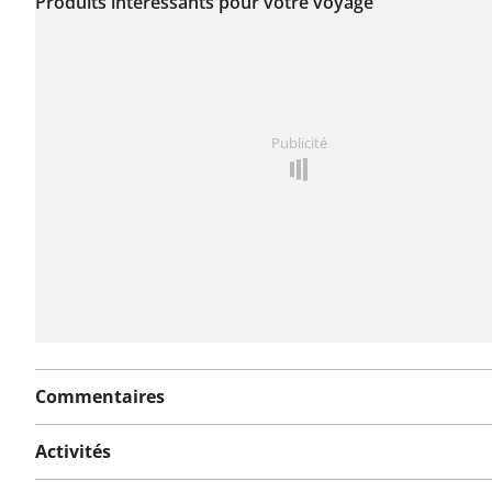
encore été signalé sur
Produits intéressants pour votre voyage
cet itinéraire.
Vous avez remarqué quelque chose sur cet itinéraire ?
Publicité
rapport
Commentaires
Activités