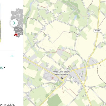
is
•
pour 44%