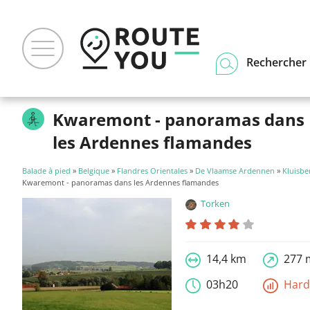
Rechercher u
Kwaremont - panoramas dans
les Ardennes flamandes
Balade à pied
»
Belgique
»
Flandres Orientales
»
De Vlaamse Ardennen
»
Kluisbe
Kwaremont - panoramas dans les Ardennes flamandes
Torken
14,4 km
277 
03h20
Har