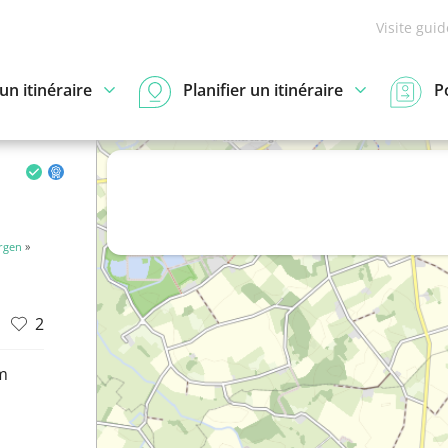
Visite gui
n itinéraire
Planifier un itinéraire
P
rgen
»
2
m
d