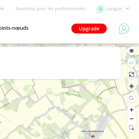
dée
RouteYou pour les professionnels
Langue
oints-nœuds
Upgrade