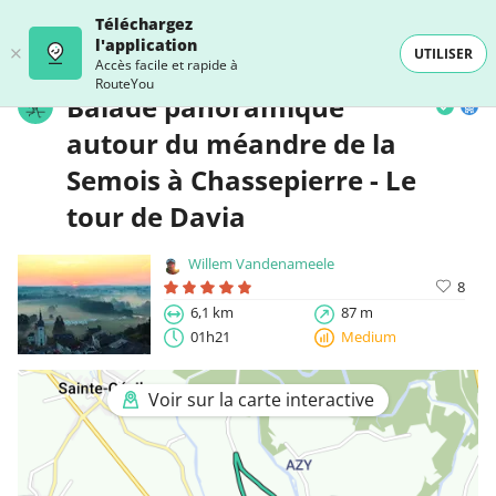
Téléchargez
l'application
UTILISER
Accès facile et rapide à
RouteYou
Balade panoramique
autour du méandre de la
Semois à Chassepierre - Le
tour de Davia
Willem Vandenameele
8
6,1 km
87 m
01h21
Medium
Voir sur la carte interactive