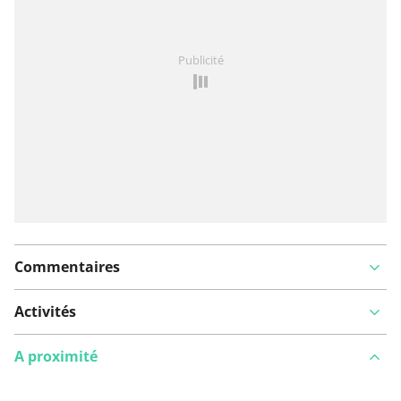
Vous avez remarqué quelque chose sur cet itinéraire ?
Publicité
Ajouter rapport
Commentaires
Activités
A proximité