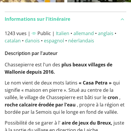
Informations sur l'itinéraire
1243 vues |
Public |
Italien
•
allemand
•
anglais
•
catalan
•
danois
•
espagnol
•
néerlandais
Description par l'auteur
Chassepierre est l'un des
plus beaux villages de
Wallonie depuis 2016.
Le nom vient de deux mots latins
« Casa Petra »
qui
signifie « maison en pierre ». Situé au centre de la
vallée, le village de Chassepierre est bâti sur le
cron
,
roche calcaire érodée par l'eau
, propre à la région et
bordée par la Semois qui le longe en fond de vallée.
Possibilité de se garer à l'
aire de jeux du Breux,
juste
à la sortie du village en direction de Laiche.